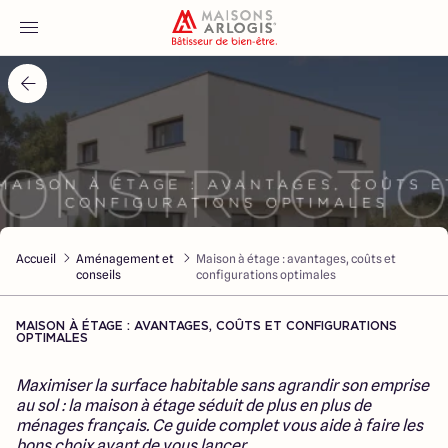
Accueil
Nos maisons
Nos annonces
Accueil
Aménagement et
Maison à étage : avantages, coûts et
Votre projet
conseils
configurations optimales
Qui sommes-nous
MAISON À ÉTAGE : AVANTAGES, COÛTS ET CONFIGURATIONS
OPTIMALES
Maximiser la surface habitable sans agrandir son emprise
au sol : la maison à étage séduit de plus en plus de
ménages français. Ce guide complet vous aide à faire les
Maisons ARLOGIS Macon
bons choix avant de vous lancer.