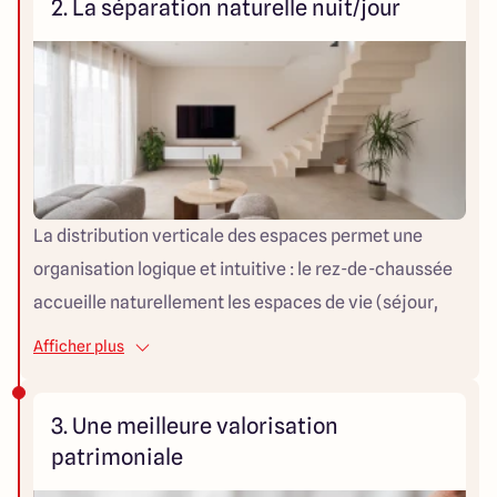
2. La séparation naturelle nuit/jour
280 m² de jardin au lieu de 160 m².
La distribution verticale des espaces permet une
organisation logique et intuitive : le rez-de-chaussée
accueille naturellement les espaces de vie (séjour,
cuisine, salle à manger, bureau), tandis que l'étage est
Afficher plus
réservé aux espaces de nuit (chambres, salles de
bains, dressing). Cette séparation limite le bruit entre
3. Une meilleure valorisation
les zones et préserve l'intimité de chaque membre de
patrimoniale
la famille.