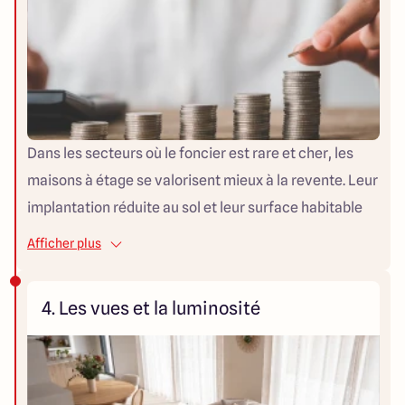
Dans les secteurs où le foncier est rare et cher, les
maisons à étage se valorisent mieux à la revente. Leur
implantation réduite au sol et leur surface habitable
importante en font des biens prisés sur le marché
Afficher plus
secondaire. Les agences immobilières constatent des
délais de vente généralement plus courts pour ce type
4. Les vues et la luminosité
de bien en zone tendue.