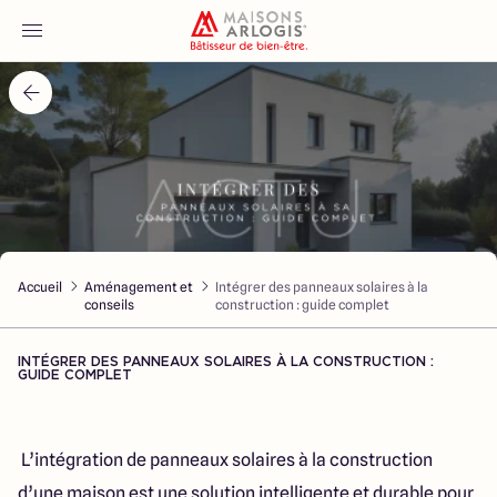
Accueil
Nos maisons
Nos annonces
Accueil
Aménagement et
Intégrer des panneaux solaires à la
Votre projet
conseils
construction : guide complet
Qui sommes-nous
INTÉGRER DES PANNEAUX SOLAIRES À LA CONSTRUCTION :
GUIDE COMPLET
L’intégration de panneaux solaires à la construction
Maisons ARLOGIS Lyon Est
d’une maison est une solution intelligente et durable pour