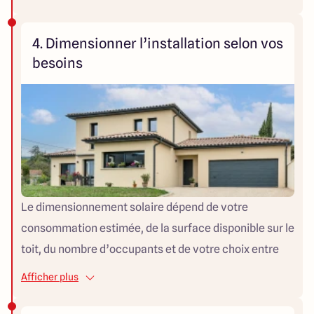
plus simple et économique, avec les panneaux fixés
au-dessus du toit existant. ⚠️ Depuis 2020,
4. Dimensionner l’installation selon vos
l’intégration n’est plus obligatoire pour obtenir des
besoins
aides, ce qui offre davantage de flexibilité.
Le dimensionnement solaire dépend de votre
consommation estimée, de la surface disponible sur le
toit, du nombre d’occupants et de votre choix entre
autoconsommation ou revente du surplus. Un
Afficher plus
professionnel pourra vous guider sur la puissance à
installer et le nombre de panneaux nécessaires.