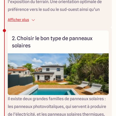
l’exposition du terrain. Une orientation optimale de
préférence vers le sud ou le sud-ouest ainsi qu’un
emplacement dégagé de toute ombre (arbres,
Afficher plus
bâtiments, reliefs...) sont essentiels pour maximiser la
production solaire. 🛠 Conseil pratique : Utilisez un
2. Choisir le bon type de panneaux
simulateur d’ensoleillement ou demandez à votre
solaires
constructeur de réaliser une étude solaire pour
estimer précisément le potentiel de votre toiture.
Il existe deux grandes familles de panneaux solaires :
les panneaux photovoltaïques, qui servent à produire
de l’électricité, et les panneaux solaires thermiques,