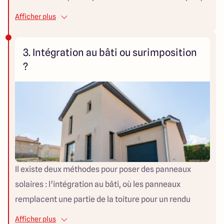
utilisés pour chauffer l’eau sanitaire. Le
Afficher plus
photovoltaïque reste le choix le plus courant pour
l’autoconsommation, mais il est aussi possible d’opter
3. Intégration au bâti ou surimposition
pour un système hybride, combinant production
?
d’électricité et chauffage de l’eau, afin de maximiser
le rendement énergétique de votre installation.
Il existe deux méthodes pour poser des panneaux
solaires : l’intégration au bâti, où les panneaux
remplacent une partie de la toiture pour un rendu
esthétique mais plus complexe, et la surimposition,
Afficher plus