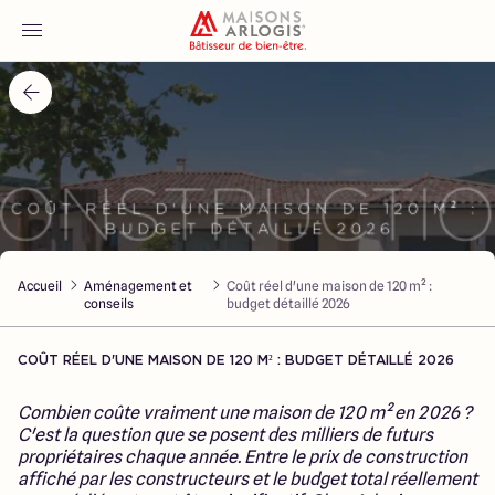
Accueil
Nos maisons
Nos annonces
Accueil
Aménagement et
Coût réel d'une maison de 120 m² :
Votre projet
conseils
budget détaillé 2026
Qui sommes-nous
COÛT RÉEL D'UNE MAISON DE 120 M² : BUDGET DÉTAILLÉ 2026
Combien coûte vraiment une maison de 120 m² en 2026 ?
C'est la question que se posent des milliers de futurs
propriétaires chaque année. Entre le prix de construction
affiché par les constructeurs et le budget total réellement
Maisons ARLOGIS Lyon Est