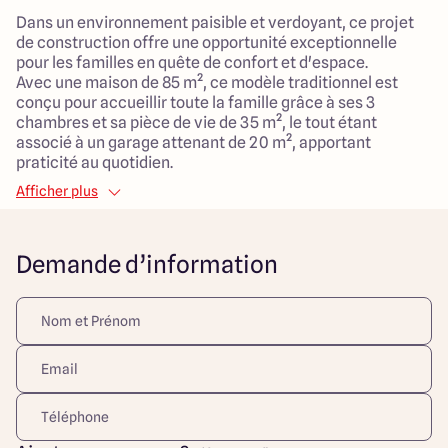
Dans un environnement paisible et verdoyant, ce projet
de construction offre une opportunité exceptionnelle
pour les familles en quête de confort et d'espace.
Avec une maison de 85 m², ce modèle traditionnel est
conçu pour accueillir toute la famille grâce à ses 3
chambres et sa pièce de vie de 35 m², le tout étant
associé à un garage attenant de 20 m², apportant
praticité au quotidien.
Afficher plus
Le terrain, d'une superficie de 539 m², est entièrement
viabilisé et situé au calme en campagne, garantissant un
cadre de vie serein et agréable. Son emplacement vous
Demande d’information
permet l'accès à de nombreux espaces verts, parfaits
pour les sorties en famille avec une école primaire à
proximité, facilitant ainsi la vie de vos enfants.
Ce projet de construction représente une véritable
opportunité pour construire votre future maison dans un
secteur privilégié, alliant confort moderne et cadre
naturel !