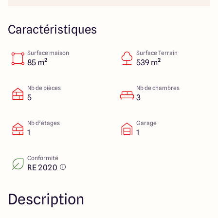
151 route de Grenoble
69800 Saint Priest
Caractéristiques
Surface maison
Surface Terrain
5
4.9
85 m²
539 m²
Nb de pièces
Nb de chambres
5
3
Nb d’étages
Garage
1
1
Conformité
RE 2020
Description