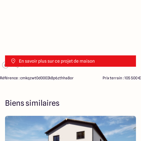
En savoir plus sur ce projet de maison
Référence : cmkqzwt0d0002k8p6zthha8or
Prix terrain : 105 500 €
Biens similaires