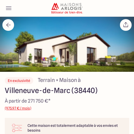
Accueil
Nos maisons
Nos annonces
Votre projet
Terrain + Maison à
En exclusivité
Villeneuve-de-Marc (38440)
Qui sommes-nous
À partir de 271 750 €*
(975.97 € / mois)
Cette maison est totalement adaptable à vos envies et
Maisons ARLOGIS Lyon Est
besoins