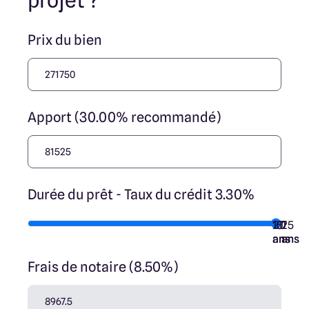
projet ?
Prix du bien
Apport (30.00% recommandé)
Durée du prêt - Taux du crédit 3.30%
10
15
20
7
25
ans
ans
ans
ans
ans
Frais de notaire (8.50%)