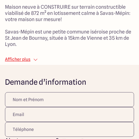
Maison neuve à CONSTRUIRE sur terrain constructible
viabilisé de 872 m² en lotissement calme à Savas-Mépin:
votre maison sur mesure!
Savas-Mépin est une petite commune iséroise proche de
St Jean de Bournay, située à 15km de Vienne et 35 km de
Lyon.
Maison à étage 4 chambres de 120 m² :
Afficher plus
> Pièce de vie de 50 m²
> 4 chambres dont une suite parentale
> 1 salle de bain principale
Demande d’information
> 1 cellier
> Garage de 20m²
Maisons Arlogis Lyon Est vous propose des maisons 100%
sur mesure.
Découvrez toutes nos offres et réalisations ARLOGIS sur
notre site Internet. Visuel d'illustration. Le modèle est
totalement adaptable à vos envies et besoins et
personnalisable grâce à de nombreuses options de