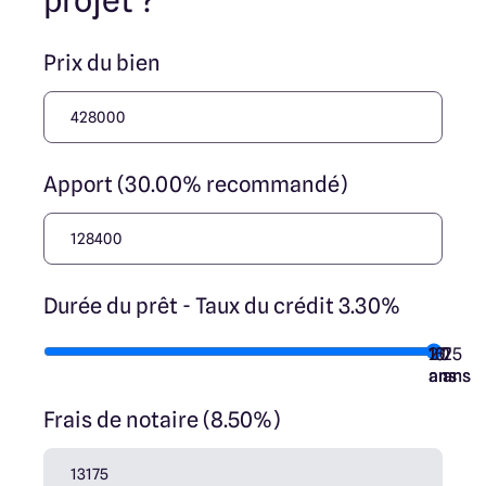
projet ?
Prix du bien
Apport (30.00% recommandé)
Durée du prêt - Taux du crédit 3.30%
10
15
20
7
25
ans
ans
ans
ans
ans
Frais de notaire (8.50%)