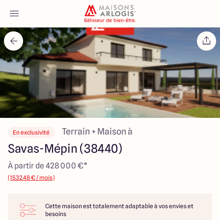
Accueil
Nos maisons
Nos annonces
Votre projet
Terrain + Maison à
En exclusivité
Savas-Mépin (38440)
Qui sommes-nous
À partir de 428 000 €*
(1532.48 € / mois)
Cette maison est totalement adaptable à vos envies et
Maisons ARLOGIS Lyon Est
besoins