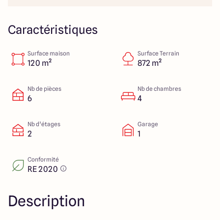
151 route de Grenoble
69800 Saint Priest
Caractéristiques
Surface maison
Surface Terrain
5
4.9
120 m²
872 m²
Nb de pièces
Nb de chambres
6
4
Nb d’étages
Garage
2
1
Conformité
RE 2020
Description