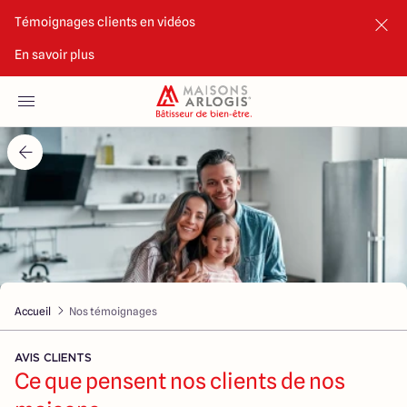
Témoignages clients en vidéos
En savoir plus
Accueil
Nos maisons
Nos annonces
Votre projet
Qui sommes-nous
Accueil
Nos témoignages
AVIS CLIENTS
Ce que pensent nos clients de nos
Maisons ARLOGIS Valence