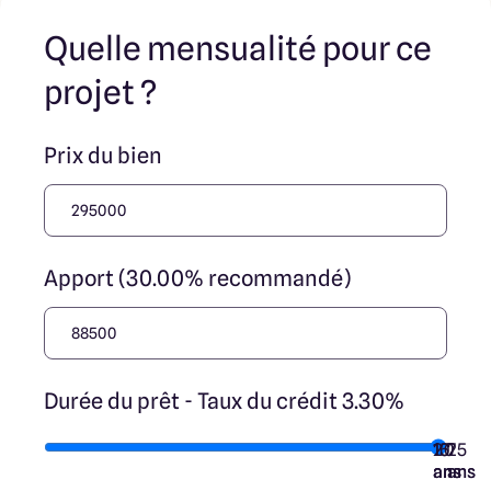
Quelle mensualité pour ce
projet ?
Prix du bien
Apport (30.00% recommandé)
Durée du prêt - Taux du crédit 3.30%
10
15
20
7
25
ans
ans
ans
ans
ans