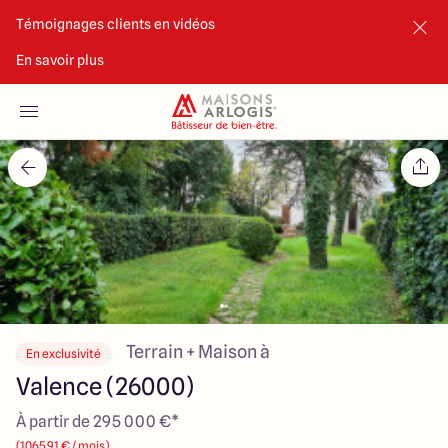
Témoignages clients en vidéos
En savoir plus
Accueil
Nos maisons
Nos annonces
Votre projet
Qui sommes-nous
Terrain + Maison à
En exclusivité
Valence (26000)
À partir de 295 000 €*
Maisons ARLOGIS Valence
(1065.91 € / mois)