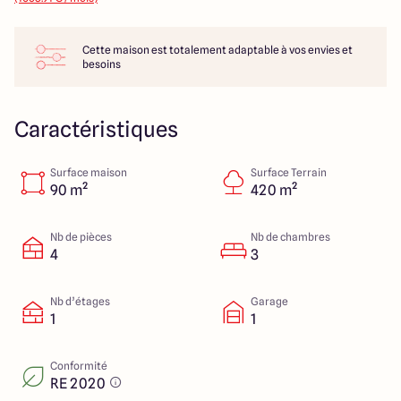
46 rue du Vivarais
26320 Saint-Marcel-lès-Valence
Cette maison est totalement adaptable à vos envies et
besoins
4.7
4.9
Caractéristiques
Surface maison
Surface Terrain
90 m²
420 m²
Nb de pièces
Nb de chambres
4
3
Nb d’étages
Garage
1
1
Conformité
RE 2020