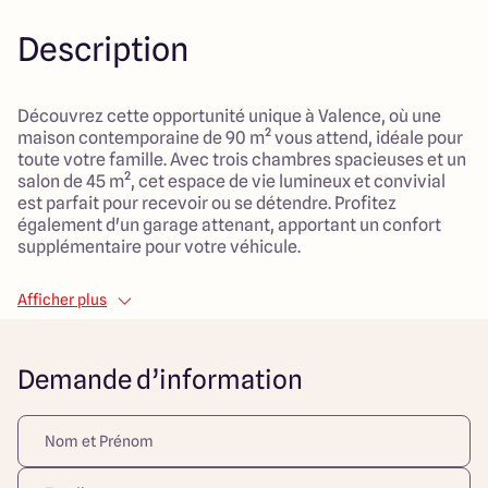
Description
Découvrez cette opportunité unique à Valence, où une
maison contemporaine de 90 m² vous attend, idéale pour
toute votre famille. Avec trois chambres spacieuses et un
salon de 45 m², cet espace de vie lumineux et convivial
est parfait pour recevoir ou se détendre. Profitez
également d'un garage attenant, apportant un confort
supplémentaire pour votre véhicule.
Le terrain de 420 m² situé en plein centre-ville, exposé au
Afficher plus
sud, vous offre un cadre de vie agréable, à proximité de
toutes les commodités. Que ce soit pour des balades en
ville, des écoles, ou des commerces, vous êtes à deux pas
Demande d’information
de tout ce dont vous avez besoin.
Avec un prix total de 295 000 € pour la maison et le
terrain, cette propriété est un véritable coup de cœur à
saisir rapidement !