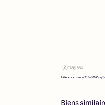
Référence : cmaxz235o00091oqf3u
Biens similai