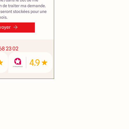
e) dans le but de me
in de traiter ma demande.
seront stockées pour une
ois.
voyer
 68 23 02
4.9