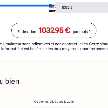
trat de Construction de
10
15
20
7
25
 cadre de la loi du 19/12/1990.
ans
ans
ans
ans
ans
s professionnels dûment
immobilière, soit des
sélectionnés sont disponibles à
ution de l’annonce. En aucun
1032.95 €
Estimation
par mois *
es collaborateurs ne sont
 ne jouent un rôle
ociation sur la transaction et
e simulateur sont indicatives et non contractuelles. Cette simu
Prix indiqués par nos
informatif et est basée sur les taux moyens du marché consta
u bien
Ce bien est situé dans la zone