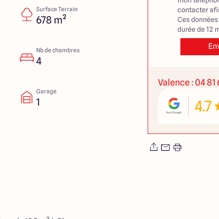
mon téléphon
Surface Terrain
contacter af
678 m²
Ces données 
durée de 12 m
En
Nb de chambres
4
Valence : 04 81
Garage
1
4.7