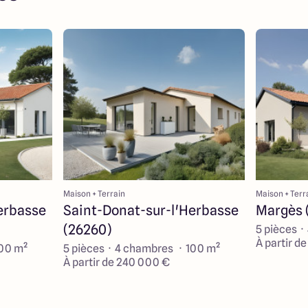
Maison + Terrain
Maison + Terr
erbasse
Saint-Donat-sur-l'Herbasse
Margès 
(26260)
5 pièces ·
À partir d
100 m²
5 pièces · 4 chambres · 100 m²
À partir de 240 000 €