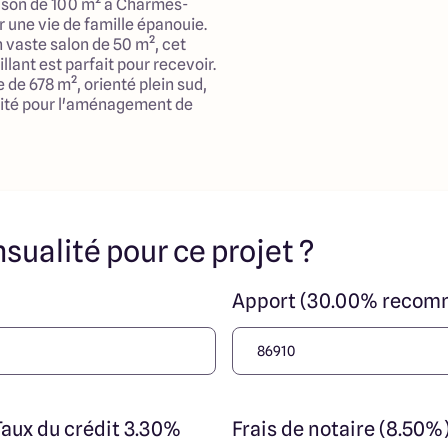
ison de 100 m² à Charmes-
r une vie de famille épanouie.
 vaste salon de 50 m², cet
lant est parfait pour recevoir.
e de 678 m², orienté plein sud,
vité pour l'aménagement de
sse ensoleillée.
 d’une proximité appréciable
s nécessaires au quotidien.
ortunité de vivre dans un
et accessibilité. Contactez-
sualité pour ce projet ?
es et réalisations ARLOGIS
uel d'illustration. Le modèle
Apport (30.00% recom
à vos envies et besoins et
de nombreuses options de
ur plus d’informations. Le prix
u terrain et de la
notaire et taxes. Les
tructibles sont sélectionnées
fonciers selon disponibilités
Taux du crédit 3.30%
Frais de notaire (8.50%
té en vue de construire une