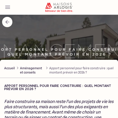
Accueil
Nos maisons
Nos annonces
Accueil
Aménagement
Apport personnel pour faire construire : quel
Votre projet
et conseils
montant prévoir en 2026 ?
Qui sommes-nous
APPORT PERSONNEL POUR FAIRE CONSTRUIRE : QUEL MONTANT
PRÉVOIR EN 2026 ?
Faire construire sa maison reste l'un des projets de vie les
plus structurants, mais aussi l'un des plus exigeants en
matière de financement. Avant même de choisir un
Maisons ARLOGIS Nord
terrain ou de signer un contrat de construction, une