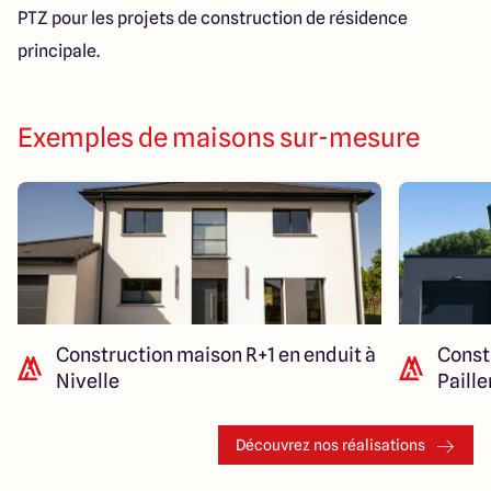
PTZ pour les projets de construction de résidence
principale.
Exemples de maisons sur-mesure
Construction maison R+1 en enduit à
Const
Nivelle
Paill
Découvrez nos réalisations