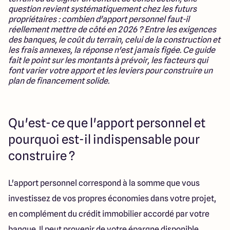
Lille - Villeneuve d'Ascq
03 66 72 64 60
question revient systématiquement chez les futurs
Valenciennes - Marly
03 27 45 60 30
propriétaires : combien d'apport personnel faut-il
réellement mettre de côté en 2026 ? Entre les exigences
des banques, le coût du terrain, celui de la construction et
les frais annexes, la réponse n'est jamais figée. Ce guide
4.4
4.8
fait le point sur les montants à prévoir, les facteurs qui
font varier votre apport et les leviers pour construire un
plan de financement solide.
Qu'est-ce que l'apport personnel et
pourquoi est-il indispensable pour
construire ?
L'apport personnel correspond à la somme que vous
investissez de vos propres économies dans votre projet,
en complément du crédit immobilier accordé par votre
banque. Il peut provenir de votre épargne disponible