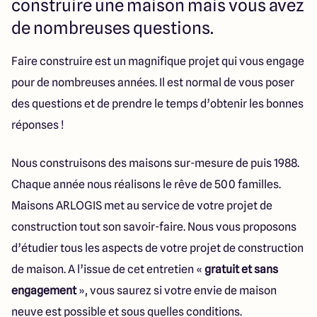
construire une maison mais vous avez
Lille - Villeneuve d'Ascq
03 66 72 64 60
Valenciennes - Marly
03 27 45 60 30
de nombreuses questions.
Faire construire est un magnifique projet qui vous engage
4.4
4.8
pour de nombreuses années. Il est normal de vous poser
des questions et de prendre le temps d’obtenir les bonnes
réponses !
Nous construisons des maisons sur-mesure de puis 1988.
Chaque année nous réalisons le rêve de 500 familles.
Maisons ARLOGIS met au service de votre projet de
construction tout son savoir-faire. Nous vous proposons
d’étudier tous les aspects de votre projet de construction
de maison. A l’issue de cet entretien «
gratuit et sans
engagement
», vous saurez si votre envie de maison
neuve est possible et sous quelles conditions.