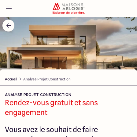
Accueil
Nos maisons
Nos annonces
Accueil
Analyse Projet Construction
Votre projet
ANALYSE PROJET CONSTRUCTION
Qui sommes-nous
Rendez-vous gratuit et sans
engagement
Vous avez le souhait de faire
Maisons ARLOGIS Nord