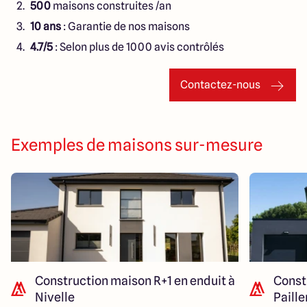
500
maisons construites /an
10 ans
: Garantie de nos maisons
4.7/5
: Selon plus de 1000 avis contrôlés
Contactez-nous
Exemples de maisons sur-mesure
Construction maison R+1 en enduit à
Const
Nivelle
Paill