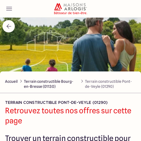
Accueil
Nos maisons
Nos annonces
Accueil
Terrain constructible Bourg-
Terrain constructible Pont-
Votre projet
en-Bresse (01130)
de-Veyle (01290)
Qui sommes-nous
TERRAIN CONSTRUCTIBLE PONT-DE-VEYLE (01290)
Retrouvez toutes nos offres sur cette
page
Maisons ARLOGIS Macon
Trouver un terrain constructible pour