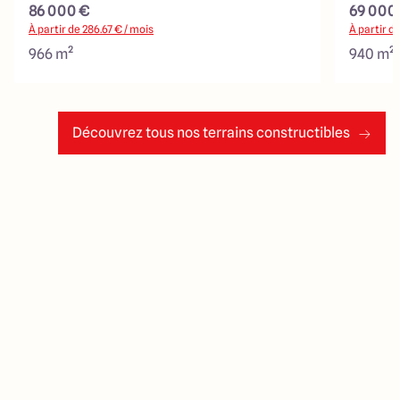
86 000 €
69 000
À partir de
286.67
€ / mois
À partir d
966 m²
940 m²
Découvrez tous nos terrains constructibles