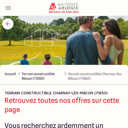
Accueil
Nos maisons
Nos annonces
Accueil
Terrain constructible
Terrain constructible Charnay-lès-
Votre projet
Mâcon (71000)
Mâcon (71850)
Qui sommes-nous
TERRAIN CONSTRUCTIBLE CHARNAY-LÈS-MÂCON (71850)
Retrouvez toutes nos offres sur cette
page
Maisons ARLOGIS Macon
Vous recherchez ardemment un