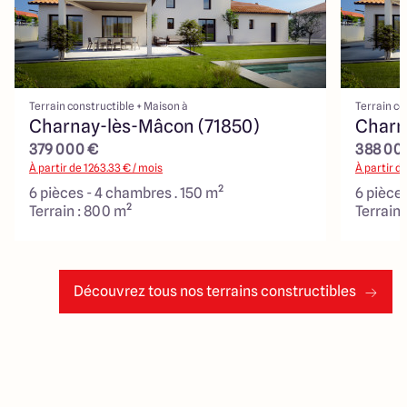
Terrain constructible + Maison à
Terrain co
Charnay-lès-Mâcon (71850)
Charn
379 000 €
388 00
À partir de
1263.33
€ / mois
À partir d
6 pièces - 4 chambres . 150 m²
6 pièce
Terrain : 800 m²
Terrain 
Découvrez tous nos terrains constructibles