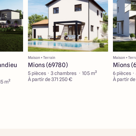
Maison + Terrain
Maison + Terr
andieu
Mions (69780)
Mions (
5 pièces · 3 chambres · 105 m²
6 pièces ·
À partir de 371 250 €
À partir d
15 m²