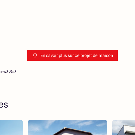
En savoir plus sur ce projet de maison
hcnw3v9a3
res