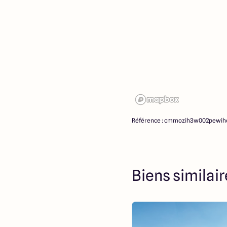
Référence : cmmozih3w002pewi
Biens similai