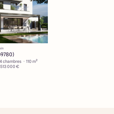
ain
69780)
 4 chambres · 110 m²
e 513 000 €