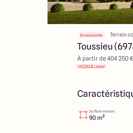
Terrain c
En exclusivité
Toussieu (69
À partir de 404 250 
(1473.93 € / mois)
Caractéristiq
Surface maison
90 m²