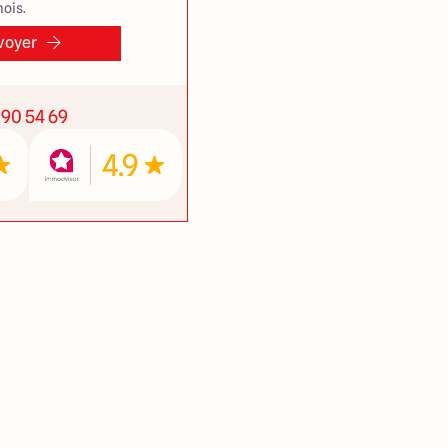
ois.
voyer
 90 54 69
4.9