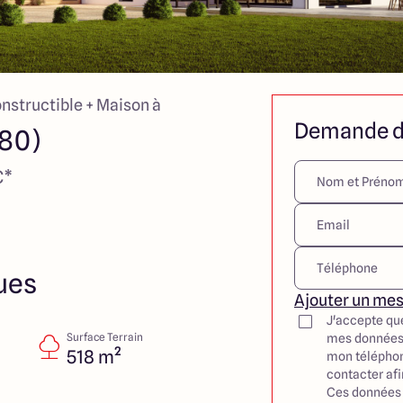
onstructible + Maison à
Demande d
780)
€*
ues
Ajouter un me
J'accepte qu
Surface Terrain
mes données
518 m²
mon téléphon
contacter af
Ces données 