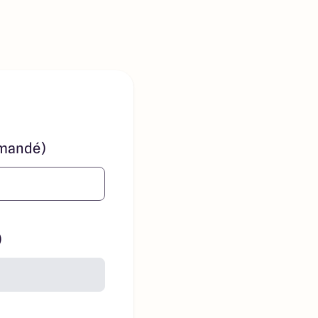
mandé)
)