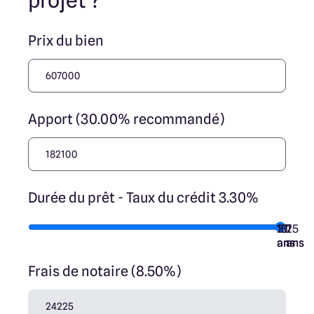
projet ?
Prix du bien
Apport (30.00% recommandé)
Durée du prêt - Taux du crédit 3.30%
10
15
20
7
25
ans
ans
ans
ans
ans
Frais de notaire (8.50%)