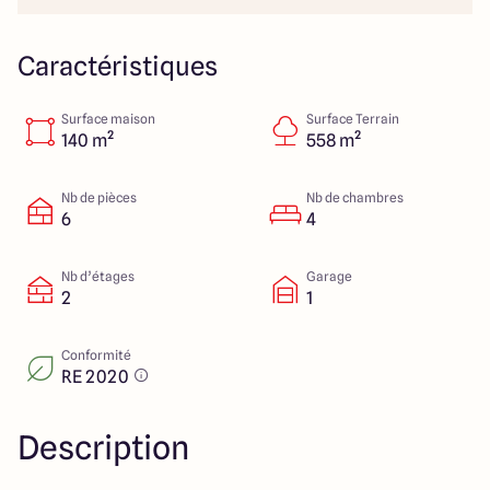
151 route de Grenoble
69800 Saint Priest
Caractéristiques
Surface maison
Surface Terrain
5
4.9
140 m²
558 m²
Nb de pièces
Nb de chambres
6
4
Nb d’étages
Garage
2
1
Conformité
RE 2020
Description