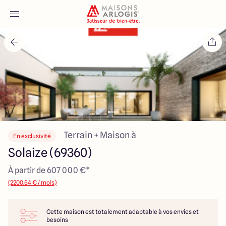
Accueil
Nos maisons
Nos annonces
Votre projet
Terrain + Maison à
En exclusivité
Solaize (69360)
Qui sommes-nous
À partir de 607 000 €*
(2200.54 € / mois)
Cette maison est totalement adaptable à vos envies et
Maisons ARLOGIS Lyon Est
besoins