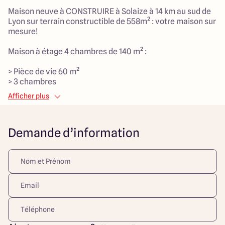
Maison neuve à CONSTRUIRE à Solaize à 14 km au sud de
Lyon sur terrain constructible de 558m² : votre maison sur
mesure!
Maison à étage 4 chambres de 140 m² :
> Pièce de vie 60 m²
> 3 chambres
> 1 suite parentale avec dressing
Afficher plus
> 1 salle de bain
> 1 cellier
> Garage
Demande d’information
Maisons Arlogis Lyon Est vous propose des maisons 100%
sur mesure.
Découvrez toutes nos offres et réalisations ARLOGIS sur
notre site Internet. Visuel d'illustration. Le modèle est
totalement adaptable à vos envies et besoins et
personnalisable grâce à de nombreuses options de
finition. Nous consulter pour plus d’informations. Le prix
affiché comprend le coût du terrain et de la construction