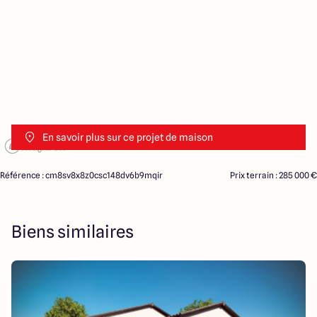
En savoir plus sur ce projet de maison
Référence : cm8sv8x8z0csc148dv6b9mqir
Prix terrain : 285 000 €
Biens similaires