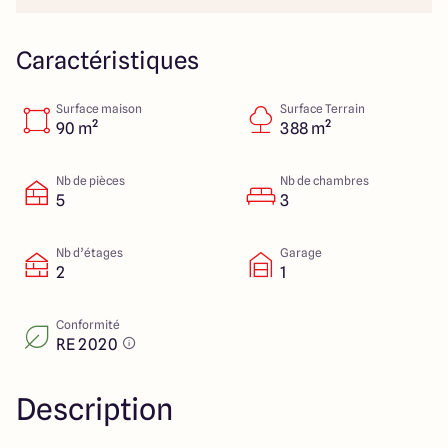
151 route de Grenoble
69800 Saint Priest
Caractéristiques
Surface maison
Surface Terrain
5
4.9
90 m²
388 m²
Nb de pièces
Nb de chambres
5
3
Nb d’étages
Garage
2
1
Conformité
RE 2020
Description