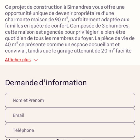
Ce projet de construction à Simandres vous offre une
opportunité unique de devenir propriétaire d’une
charmante maison de 90 m², parfaitement adaptée aux
familles en quête de confort. Composée de 3 chambres,
cette maison est agencée pour privilégier le bien-être
quotidien de tous les membres du foyer. La pièce de vie de
40 m² se présente comme un espace accueillant et
convivial, tandis que le garage attenant de 20 m² facilite
le stationnement et le rangement avec un accès direct à
Afficher plus
la maison.
Implantée sur un terrain viabilisé de 388 m², cette
Demande d’information
propriété à construire bénéficie d'un environnement
paisible et verdoyant, propice aux moments en famille et
à l'épanouissement des enfants. À proximité, vous
trouverez l'école primaire, une crèche, des espaces verts
et des commerces, le tout dans un cadre tranquille et
agréable.
Ce projet de construction allie modernité et style
traditionnel, vous permettant de jouir d’un cadre de vie
harmonieux, tout en étant proche des commodités du