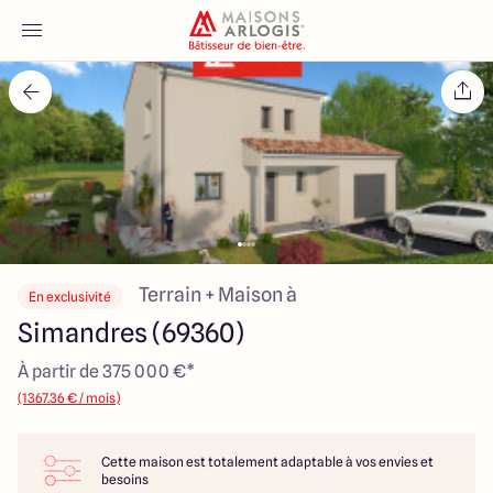
Accueil
Nos maisons
Nos annonces
Votre projet
Terrain + Maison à
En exclusivité
Simandres (69360)
Qui sommes-nous
À partir de 375 000 €*
(1367.36 € / mois)
Cette maison est totalement adaptable à vos envies et
Maisons ARLOGIS Lyon Est
besoins