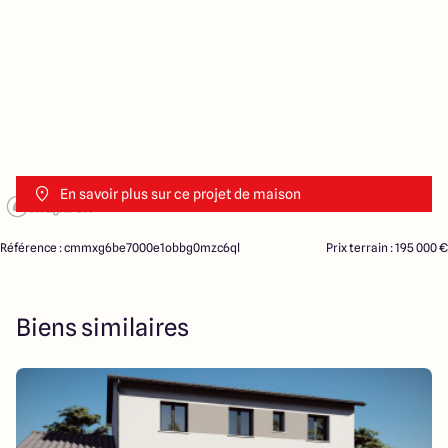
En savoir plus sur ce projet de maison
Référence : cmmxg6be7000e1obbg0mzc6ql
Prix terrain : 195 000 €
Biens similaires