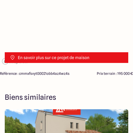
En savoir plus sur ce projet de maison
Référence : cmmxfsvyt00021obb4az4wz4s
Prix terrain : 195 000 €
Biens similaires