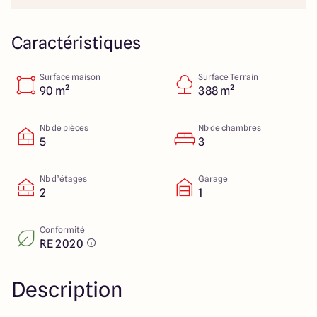
151 route de Grenoble
69800 Saint Priest
Caractéristiques
Surface maison
Surface Terrain
5
4.9
90 m²
388 m²
Nb de pièces
Nb de chambres
5
3
Nb d’étages
Garage
2
1
Conformité
RE 2020
Description