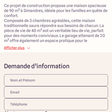
Ce projet de construction propose une maison spacieuse
de 90 m² à Simandres, idéale pour les familles en quête de
confort.
Composée de 3 chambres agréables, cette maison
traditionnelle saura répondre aux besoins de chacun. La
pièce de vie de 40 m² est un véritable lieu de vie, parfait
pour des moments conviviaux. Le garage attenant de 20
m² offre également un espace pratique pour le
stationnement de vos véhicules tout en ajoutant du
Afficher plus
rangement supplémentaire, avec un accès direct à la
maison.
Demande d’information
Le terrain de 388 m², idéalement situé dans un
environnement paisible et rural, est entièrement viabilisé.
Sa proximité avec divers équipements tels que des
espaces verts, des crèches, une école primaire, des
commerces, une gare, ainsi que des services de santé
crée un cadre de vie privilégié pour toute la famille.
Ce projet représente une opportunité unique de bâtir la
maison de vos rêves dans un cadre alliant tranquillité et
commodités sur la commune de Simandres.