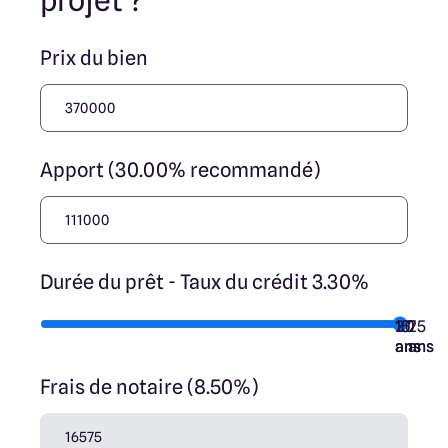
projet ?
transaction et ne participent à la vente. Prix indiqués par
nos partenaires fonciers.
Prix du bien
Apport (30.00% recommandé)
Durée du prêt - Taux du crédit 3.30%
10
15
20
7
25
ans
ans
ans
ans
ans
Frais de notaire (8.50%)