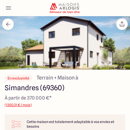
Accueil
Nos maisons
Nos annonces
Votre projet
Terrain + Maison à
En exclusivité
Simandres (69360)
Qui sommes-nous
À partir de 370 000 €*
(1350.21 € / mois)
Cette maison est totalement adaptable à vos envies et
Maisons ARLOGIS Lyon Est
besoins