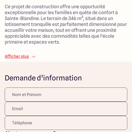
Ce projet de construction offre une opportunité
exceptionnelle pour les familles en quête de confort à
Sainte-Blandine. Le terrain de 346 m², situé dans un
lotissement tranquille est parfaitement dimensionné pour
accueillir votre maison, tout en offrant une proximité
appréciable avec des commodités telles que l'école
primaire et espaces verts.
La maison, d'une surface habitable de 85 m² dispose de 3
Afficher plus
chambres et d'une pièce de vie conviviale de 35 m² où
petits et grands pourront se retrouver. Le garage attenant
de 20m² assure un rangement pratique et sécurisé de
Demande d’information
votre véhicule.
En optant pour ce projet, vous choisissez un cadre de vie
agréable, au cœur de la nature, sans sacrifier à l'accès
aux commodités de la vie urbaine. Tout est pensé pour que
vos moments en famille soient des plus agréables. Ne
manquez pas cette occasion de créer votre nouveau
foyer dans un environnement chaleureux et accueillant.