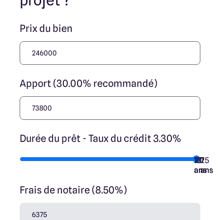
projet ?
Prix du bien
Apport (30.00% recommandé)
Durée du prêt - Taux du crédit 3.30%
10
15
20
7
25
ans
ans
ans
ans
ans
Frais de notaire (8.50%)