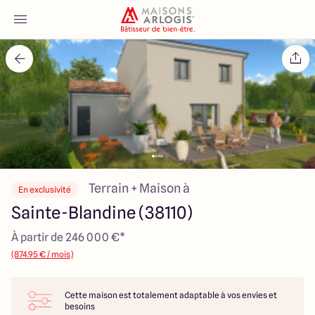
Accueil
Nos maisons
Nos annonces
Votre projet
Terrain + Maison à
En exclusivité
Sainte-Blandine (38110)
Qui sommes-nous
À partir de 246 000 €*
(874.95 € / mois)
Cette maison est totalement adaptable à vos envies et
Maisons ARLOGIS Lyon Est
besoins