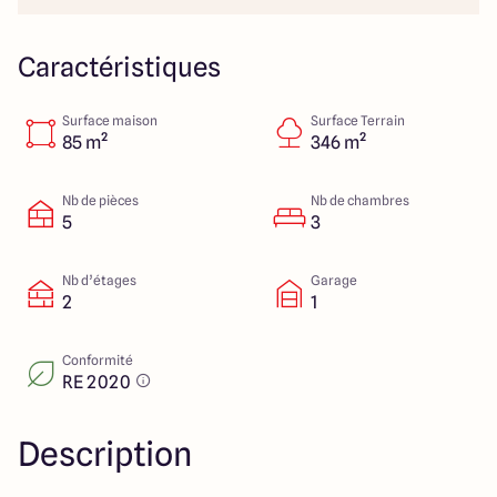
151 route de Grenoble
69800 Saint Priest
Caractéristiques
Surface maison
Surface Terrain
5
4.9
85 m²
346 m²
Nb de pièces
Nb de chambres
5
3
Nb d’étages
Garage
2
1
Conformité
RE 2020
Description