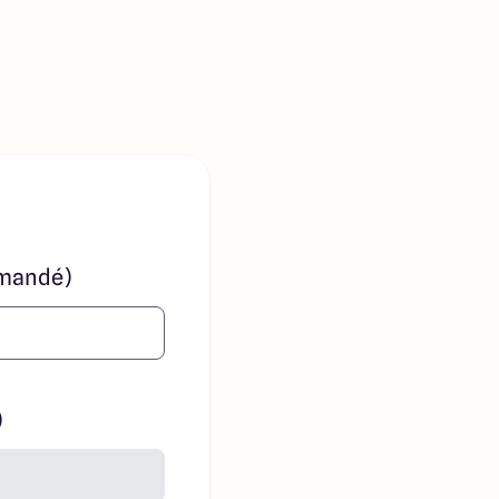
mandé)
)