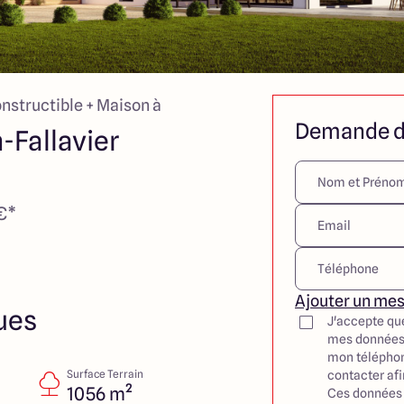
onstructible + Maison à
Demande d
-Fallavier
€*
Ajouter un me
ues
J'accepte qu
mes données
mon téléphon
Surface Terrain
contacter af
1056 m²
Ces données 