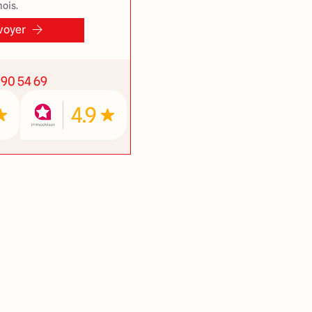
ois.
voyer
 90 54 69
4.9