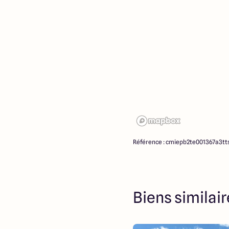
Référence : cmiepb2te001367a3tt
Biens similai