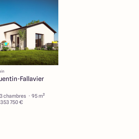
ain
entin-Fallavier
 3 chambres · 95 m²
e 353 750 €