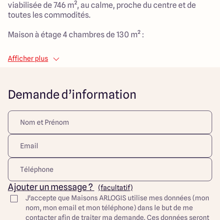
viabilisée de 746 m², au calme, proche du centre et de
toutes les commodités.
Maison à étage 4 chambres de 130 m² :
> Pièce de vie de 45 m²
Afficher plus
> 4 chambres
> 1 chambre parentale avec 1 salle de bain et 1 dressing
> 1 salle de bain principale
Demande d’information
> 1 cellier
> Garage
Maisons Arlogis Lyon Est vous propose des maisons 100%
sur mesure.
Ce terrain à bâtir plat, viabilisé dans un quartier
résidentiel au calme et sans vis à vis, est proposé par
notre partenaire foncier, sous réserve de disponibilité, au
prix de 367 000€.
Ajouter un message ?
(facultatif)
Maisons Arlogis Lyon Est vous propose des maisons 100%
J'accepte que Maisons ARLOGIS utilise mes données (mon
sur mesure.
nom, mon email et mon téléphone) dans le but de me
contacter afin de traiter ma demande. Ces données seront