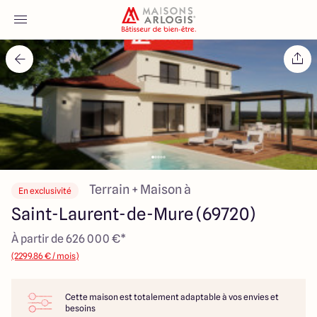
Accueil
Nos maisons
Nos annonces
Votre projet
Terrain + Maison à
En exclusivité
Saint-Laurent-de-Mure (69720)
Qui sommes-nous
À partir de 626 000 €*
(2299.86 € / mois)
Cette maison est totalement adaptable à vos envies et
Maisons ARLOGIS Lyon Est
besoins