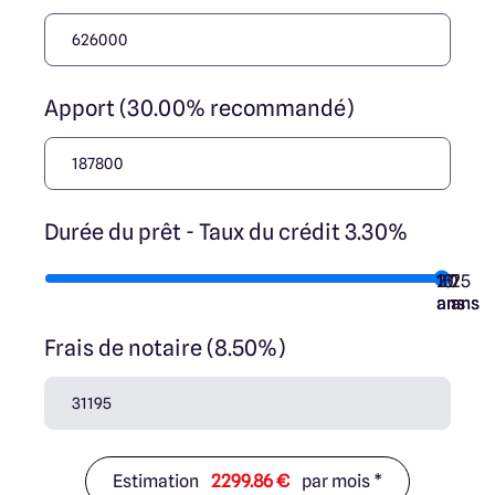
Apport (30.00% recommandé)
Durée du prêt - Taux du crédit 3.30%
10
15
20
7
25
ans
ans
ans
ans
ans
Frais de notaire (8.50%)
Estimation
2299.86 €
par mois *