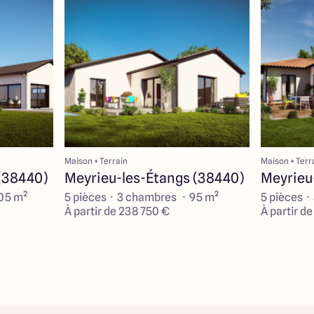
Maison + Terrain
Maison + Terr
(38440)
Meyrieu-les-Étangs (38440)
Meyrieu
105 m²
5 pièces · 3 chambres · 95 m²
5 pièces ·
À partir de 238 750 €
À partir d