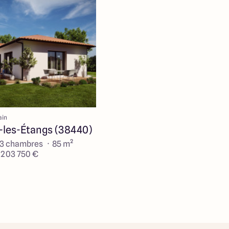
ain
-les-Étangs (38440)
 3 chambres · 85 m²
e 203 750 €