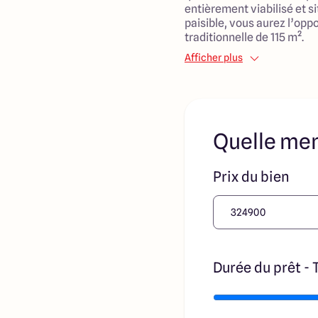
entièrement viabilisé et 
paisible, vous aurez l’opp
traditionnelle de 115 m².
Afficher plus
La maison comprendra 4 c
ainsi un espace généreux p
serez charmés par la pièce
les moments de convivialit
attenant de 20 m² ajoute 
Quelle men
quotidien.
Le terrain est situé dans 
Prix du bien
l’épanouissement des enfa
des commodités essentiell
trouverez des services de 
des espaces verts. L'accès
commun et aux voies de ci
bénéficier d'un cadre de vi
proximité avec la ville.
Durée du prêt - 
Ce projet représente une b
familles désireuses de s'i