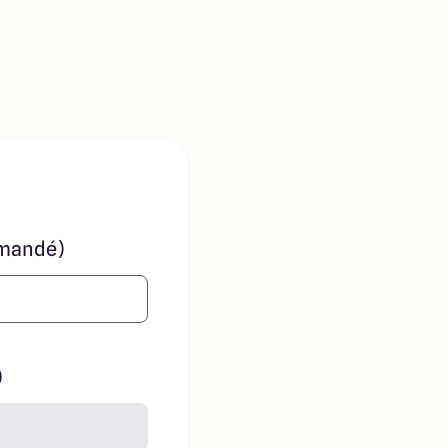
mandé)
)