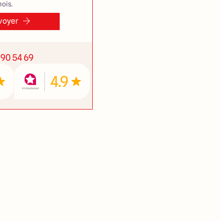
ois.
voyer
 90 54 69
4.9