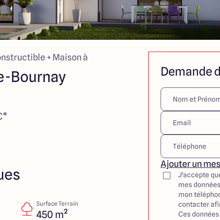
onstructible + Maison à
Demande d
e-Bournay
€*
Ajouter un me
ues
J'accepte qu
mes données
mon téléphon
Surface Terrain
contacter af
450 m²
Ces données 