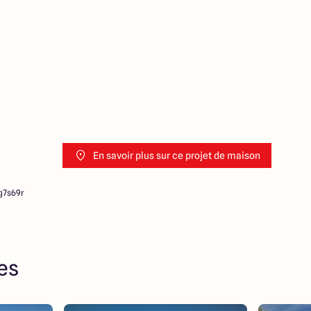
ociation sur la transaction et
Prix indiqués par nos
En savoir plus sur ce projet de maison
g7s69r
res