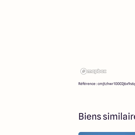
d’intermédiation ou de nég
ne participent à la vente. 
partenaires fonciers.
Référence : cmjtzhwr10002j6x9s6
Biens similai