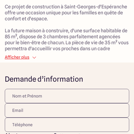
Ce projet de construction à Saint-Georges-d'Espéranche
offre une occasion unique pour les familles en quête de
confort et d'espace.
La future maison à construire, d'une surface habitable de
85 m², dispose de 3 chambres parfaitement agencées
pour le bien-être de chacun. La pièce de vie de 35 m² vous
permettra d'accueillir vos proches dans un cadre
chaleureux, tandis que le garage de 20 m² attenant
Afficher plus
apportera praticité au quotidien avec un accès direct à la
maison.
Le terrain, d'une superficie de 449 m², bénéficie d'un
Demande d’information
emplacement paisible en pleine campagne, idéal pour les
enfants qui pourront profiter d'un cadre naturel stimulant.
À proximité, vous trouverez des infrastructures telles que
école primaire et collège, des services de santé, ainsi que
des espaces verts propices aux loisirs en famille. Les
accès à l'autoroute sont également à proximité pour plus
de commodité.
Ce projet de construction allie donc modernité, le tout
dans un cadre calme et agréable, parfait pour