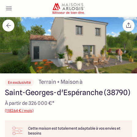
Accueil
Nos maisons
Nos annonces
Votre projet
Terrain + Maison à
En exclusivité
Saint-Georges-d'Espéranche (38790)
Qui sommes-nous
À partir de 326 000 €*
(1182.64 € / mois)
Cette maison est totalement adaptable à vos envies et
Maisons ARLOGIS Lyon Est
besoins