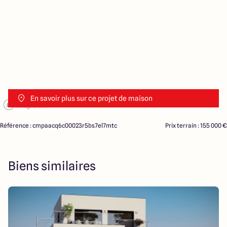
En savoir plus sur ce projet de maison
Référence : cmpaacq6c00023r5bs7el7mtc
Prix terrain : 155 000 €
Biens similaires