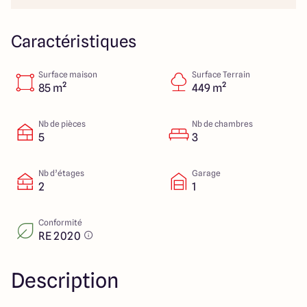
151 route de Grenoble
69800 Saint Priest
Caractéristiques
Surface maison
Surface Terrain
5
4.9
85 m²
449 m²
Nb de pièces
Nb de chambres
5
3
Nb d’étages
Garage
2
1
Conformité
RE 2020
Description