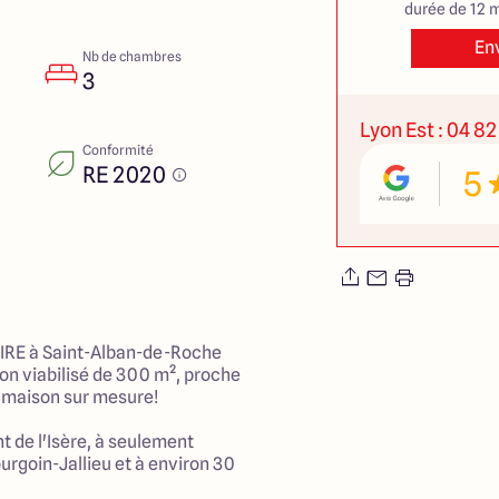
durée de 12 m
En
Nb de chambres
3
Lyon Est : 04 82
Conformité
RE 2020
5
RE à Saint-Alban-de-Roche
non viabilisé de 300 m², proche
re maison sur mesure!
t de l'Isère, à seulement
urgoin-Jallieu et à environ 30
e authentique et convivial