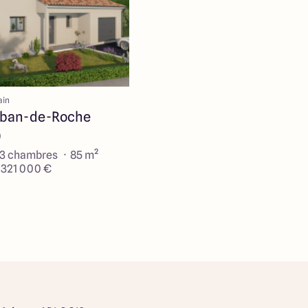
ain
lban-de-Roche
)
 3 chambres · 85 m²
e 321 000 €