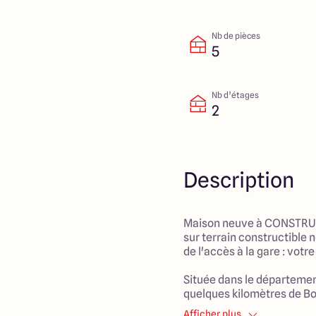
Nb de pièces
5
Nb d’étages
2
Description
Maison neuve à CONSTRUI
sur terrain constructible 
de l'accès à la gare : vot
Située dans le départemen
quelques kilomètres de Bo
minutes de Lyon, ce villag
Afficher plus