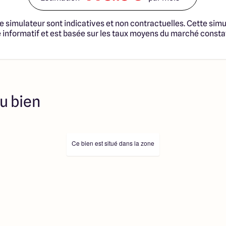
notaire et taxes. Les
tructibles sont sélectionnées
fonciers selon disponibilités
e simulateur sont indicatives et non contractuelles. Cette simu
té en vue de construire une
informatif et est basée sur les taux moyens du marché consta
trat de Construction de
 cadre de la loi du 19/12/1990.
s professionnels dûment
immobilière, soit des
sélectionnés sont disponibles à
ution de l’annonce. En aucun
u bien
es collaborateurs ne sont
 ne jouent un rôle
ociation sur la transaction et
Prix indiqués par nos
Ce bien est situé dans la zone