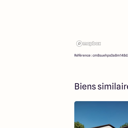
Référence : cm8suehps0a8m148
Biens similai