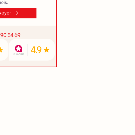
ois.
voyer
 90 54 69
4.9