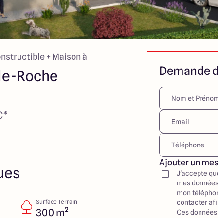
onstructible + Maison à
Demande d
de-Roche
€*
Ajouter un me
ues
J'accepte qu
mes données
mon téléphon
Surface Terrain
contacter af
300 m²
Ces données 