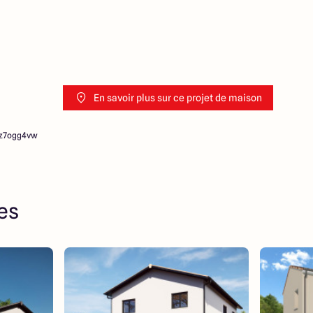
En savoir plus sur ce projet de maison
dz7ogg4vw
res