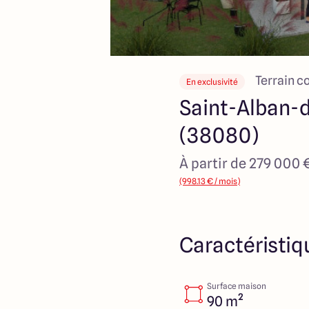
Terrain c
En exclusivité
Saint-Alban-
(38080)
À partir de 279 000 
(998.13 € / mois)
Caractéristiq
Surface maison
90 m²