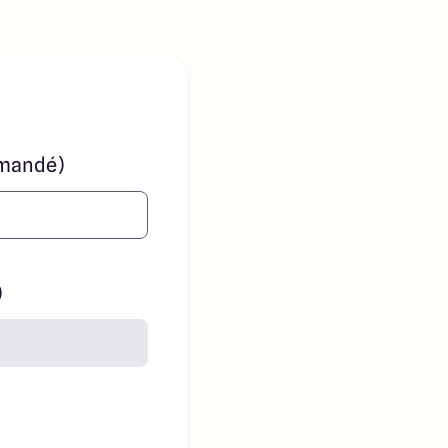
mandé)
)