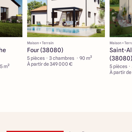
Maison + Terrain
Maison + Terr
he
Four (38080)
Saint-A
(38080
5 pièces · 3 chambres · 90 m²
À partir de 349 000 €
95 m²
5 pièces ·
À partir d