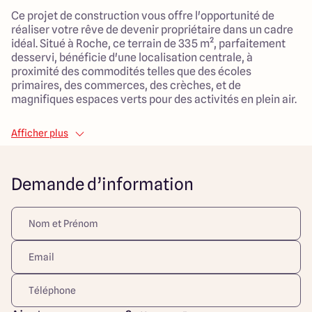
Ce projet de construction vous offre l'opportunité de
réaliser votre rêve de devenir propriétaire dans un cadre
idéal. Situé à Roche, ce terrain de 335 m², parfaitement
desservi, bénéficie d'une localisation centrale, à
proximité des commodités telles que des écoles
primaires, des commerces, des crèches, et de
magnifiques espaces verts pour des activités en plein air.
La maison à construire de 85 m² se compose d'un étage
Afficher plus
avec 3 chambres et d'une pièce de vie de 35 m² où
chaque membre de la famille trouvera son havre de paix.
Vous profiterez également d'un garage attenant de 20 m²
Demande d’information
avec un accès pratique pour un stationnement simplifié.
Ce projet se démarque aussi par son environnement
calme et agréable, adapté à un quotidien serein et
convivial. Imaginez-vous vivre dans un lieu où chaque
détail a été pensé pour le bien-être familial : une occasion
à ne pas manquer afin de concevoir votre futur chez-vous
!