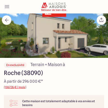
Accueil
Nos maisons
Nos annonces
Votre projet
Terrain + Maison à
En exclusivité
Roche (38090)
Qui sommes-nous
À partir de 296 000 €*
(1067.26 € / mois)
Cette maison est totalement adaptable à vos envies et
Maisons ARLOGIS Lyon Est
besoins