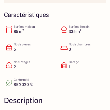
151 route de Grenoble
69800 Saint Priest
Caractéristiques
Surface maison
Surface Terrain
5
4.9
85 m²
335 m²
Nb de pièces
Nb de chambres
5
3
Nb d’étages
Garage
2
1
Conformité
RE 2020
Description