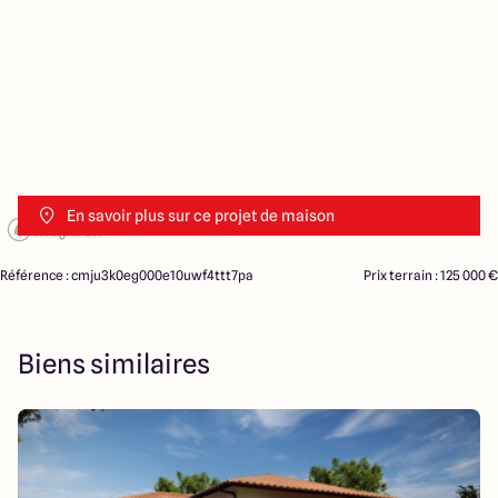
En savoir plus sur ce projet de maison
Référence : cmju3k0eg000e10uwf4ttt7pa
Prix terrain : 125 000 €
Biens similaires