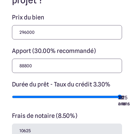
projet ?
Prix du bien
Apport (30.00% recommandé)
Durée du prêt - Taux du crédit 3.30%
10
15
20
7
25
ans
ans
ans
ans
ans
Frais de notaire (8.50%)