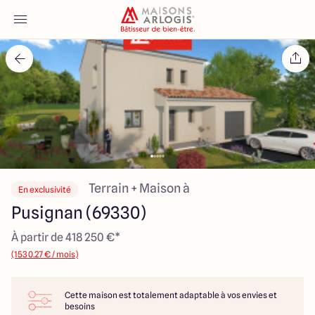
Accueil
Nos maisons
Nos annonces
Votre projet
Terrain + Maison à
En exclusivité
Pusignan (69330)
Qui sommes-nous
À partir de 418 250 €*
(1530.27 € / mois)
Cette maison est totalement adaptable à vos envies et
Maisons ARLOGIS Lyon Est
besoins