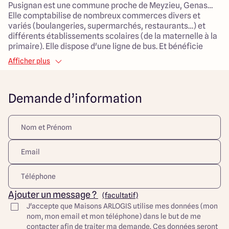
Pusignan est une commune proche de Meyzieu, Genas…
Elle comptabilise de nombreux commerces divers et
variés (boulangeries, supermarchés, restaurants…) et
différents établissements scolaires (de la maternelle à la
primaire). Elle dispose d'une ligne de bus. Et bénéficie
d'accès d'autoroute (A42) pour se rendre à Lyon en 30
Afficher plus
minutes.
Maison à étage 4 chambres de 95 m² :
Demande d’information
> Pièce de vie 40 m²
> 4 chambres
> 1 chambre parentale avec 1 salle de bain et 1 dressing
> 1 salle de principale
> 1 cellier
> Garage
Maisons Arlogis Lyon Est vous propose des maisons 100%
sur mesure.
Ajouter un message ?
(facultatif)
Découvrez toutes nos offres et réalisations ARLOGIS sur
J'accepte que Maisons ARLOGIS utilise mes données (mon
notre site Internet. Visuel d'illustration. Le modèle est
nom, mon email et mon téléphone) dans le but de me
totalement adaptable à vos envies et besoins et
contacter afin de traiter ma demande. Ces données seront