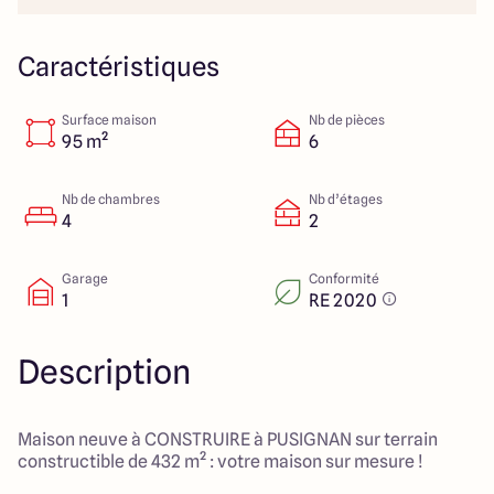
151 route de Grenoble
69800 Saint Priest
Caractéristiques
Surface maison
Nb de pièces
5
4.9
95 m²
6
Nb de chambres
Nb d’étages
4
2
Garage
Conformité
1
RE 2020
Description
Maison neuve à CONSTRUIRE à PUSIGNAN sur terrain
constructible de 432 m² : votre maison sur mesure !