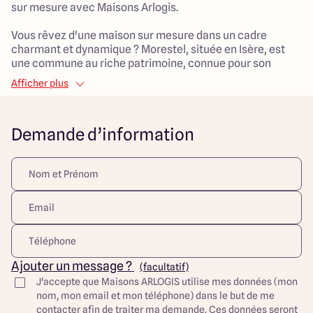
sur mesure avec Maisons Arlogis.
Vous rêvez d'une maison sur mesure dans un cadre
charmant et dynamique ? Morestel, située en Isère, est
une commune au riche patrimoine, connue pour son
ambiance paisible et son environnement verdoyant. Avec
Afficher plus
ses commerces, écoles et accès rapide à Lyon et
Chambéry, elle offre une qualité de vie idéale pour toute la
famille.
Demande d’information
Maison plain pied 3 chambres de 85 m² :
> Pièce de vie 40 m²
> 3 chambres
> 1 salle de bain
> 1 cellier
Maisons Arlogis Lyon Est vous propose des maisons 100%
sur mesure.
Ajouter un message ?
(facultatif)
Découvrez toutes nos offres et réalisations ARLOGIS sur
J'accepte que Maisons ARLOGIS utilise mes données (mon
notre site Internet. Visuel d'illustration. Le modèle est
nom, mon email et mon téléphone) dans le but de me
totalement adaptable à vos envies et besoins et
contacter afin de traiter ma demande. Ces données seront