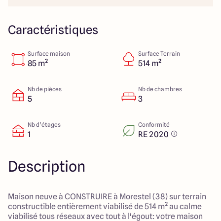
151 route de Grenoble
69800 Saint Priest
Caractéristiques
Surface maison
Surface Terrain
5
4.9
85 m²
514 m²
Nb de pièces
Nb de chambres
5
3
Nb d’étages
Conformité
1
RE 2020
Description
Maison neuve à CONSTRUIRE à Morestel (38) sur terrain
constructible entièrement viabilisé de 514 m² au calme
viabilisé tous réseaux avec tout à l'égout: votre maison