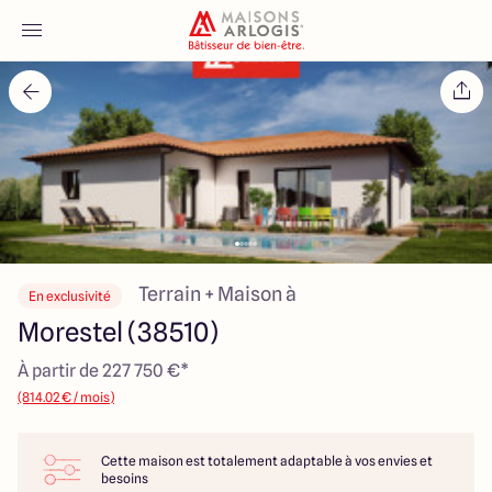
Accueil
Nos maisons
Nos annonces
Votre projet
Terrain + Maison à
En exclusivité
Morestel (38510)
Qui sommes-nous
À partir de 227 750 €*
(814.02 € / mois)
Cette maison est totalement adaptable à vos envies et
Maisons ARLOGIS Lyon Est
besoins