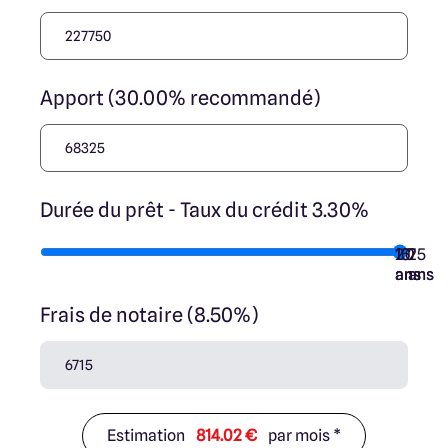
Apport (30.00% recommandé)
Durée du prêt - Taux du crédit 3.30%
10
15
20
7
25
ans
ans
ans
ans
ans
Frais de notaire (8.50%)
Estimation
814.02 €
par mois *