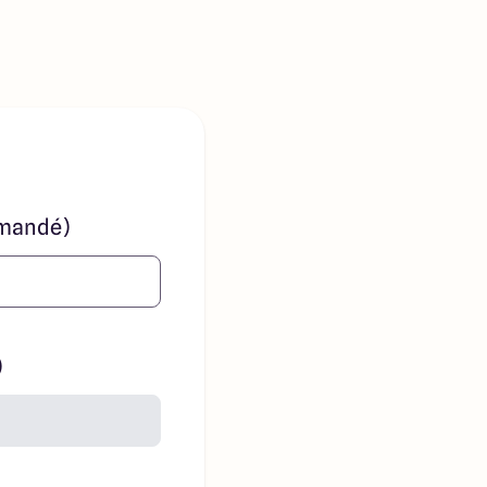
mandé)
)