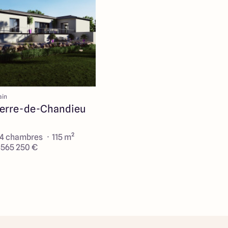
ain
ierre-de-Chandieu
 4 chambres · 115 m²
e 565 250 €