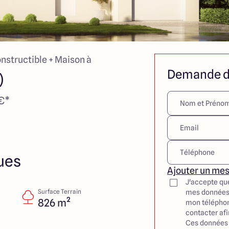
onstructible + Maison à
Demande d
)
 €*
ues
Ajouter un me
J'accepte qu
Surface Terrain
mes données
826 m²
mon téléphon
contacter af
Ces données 