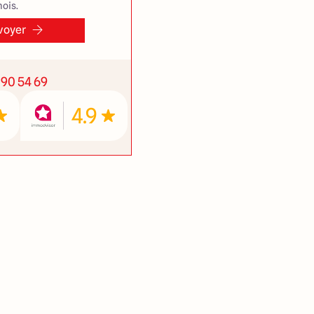
ois.
voyer
 90 54 69
4.9