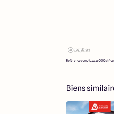
Référence : cmo1czwzs0002sh4c
Biens similai