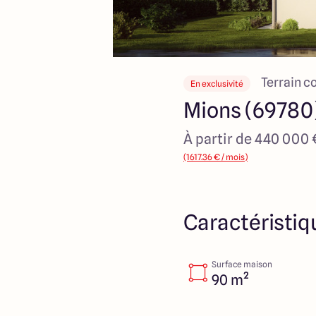
Terrain c
En exclusivité
Mions (69780
À partir de 440 000
(1617.36 € / mois)
Caractéristiq
Surface maison
90 m²