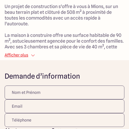
Un projet de construction s'offre à vous à Mions, sur un
beau terrain plat et clôturé de 508 m² à proximité de
toutes les commodités avec un accès rapide à
l'autoroute.
La maison à construire offre une surface habitable de 90
m², astucieusement agencée pour le confort des familles.
Avec ses 3 chambres et sa pièce de vie de 40 m², cette
habitation répond parfaitement aux besoins d'espace et
Afficher plus
de praticité. Un garage attenant de 20 m² vient compléter
cette construction avec un accès direct à la maison.
Demande d’information
Ce projet représente une opportunité unique de
construire une maison traditionnelle, moderne et
chaleureuse, au cœur d'un cadre de vie agréable et
adapté aux enfants. Grâce à cet espace de vie généreux
et fonctionnel, chaque membre de la famille pourra
profiter de moments conviviaux et de précieux instants
de détente. Ne manquez pas cette occasion de bâtir votre
future maison dans un environnement privilégié sur la
commune de Mions !