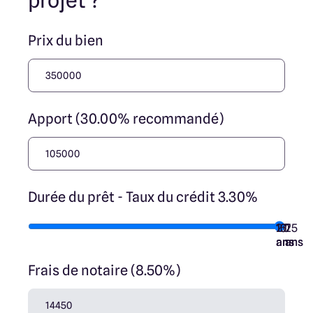
projet ?
nos partenaires fonciers.
Prix du bien
Apport (30.00% recommandé)
Durée du prêt - Taux du crédit 3.30%
10
15
20
7
25
ans
ans
ans
ans
ans
Frais de notaire (8.50%)