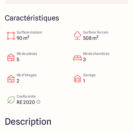
151 route de Grenoble
69800 Saint Priest
Caractéristiques
Surface maison
Surface Terrain
5
4.9
90 m²
508 m²
Nb de pièces
Nb de chambres
5
3
Nb d’étages
Garage
2
1
Conformité
RE 2020
Description