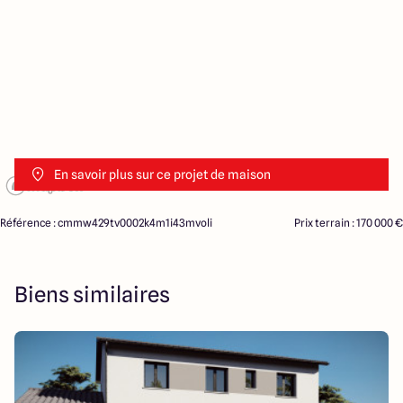
En savoir plus sur ce projet de maison
Référence : cmmw429tv0002k4m1i43mvoli
Prix terrain : 170 000 €
Biens similaires