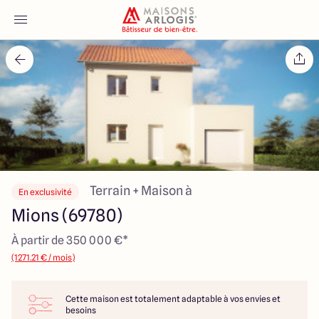
Accueil
Nos maisons
Nos annonces
Votre projet
Terrain + Maison à
En exclusivité
Mions (69780)
Qui sommes-nous
À partir de 350 000 €*
(1271.21 € / mois)
Cette maison est totalement adaptable à vos envies et
Maisons ARLOGIS Lyon Est
besoins