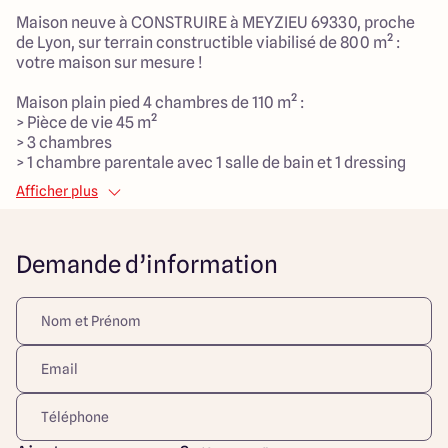
Maison neuve à CONSTRUIRE à MEYZIEU 69330, proche
de Lyon, sur terrain constructible viabilisé de 800 m² :
votre maison sur mesure !
Maison plain pied 4 chambres de 110 m² :
> Pièce de vie 45 m²
> 3 chambres
> 1 chambre parentale avec 1 salle de bain et 1 dressing
> 1 salle de bain principale
Afficher plus
> 1 cellier
> Garage de 20 m²
Demande d’information
Maisons Arlogis Lyon Est vous propose des maisons 100%
sur mesure.
Découvrez toutes nos offres et réalisations ARLOGIS sur
notre site Internet. Visuel d'illustration. Le modèle est
totalement adaptable à vos envies et besoins et
personnalisable grâce à de nombreuses options de
finition. Nous consulter pour plus d’informations. Le prix
affiché comprend le coût du terrain et de la construction
hors frais de notaire et taxes. Les annonces de terrains