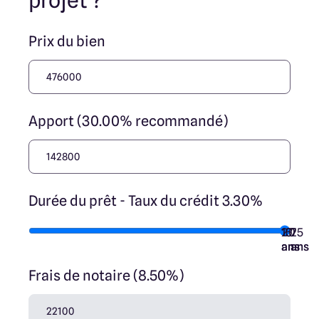
projet ?
Prix du bien
Apport (30.00% recommandé)
Durée du prêt - Taux du crédit 3.30%
10
15
20
7
25
ans
ans
ans
ans
ans
Frais de notaire (8.50%)