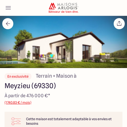
Accueil
Nos maisons
Nos annonces
Votre projet
Terrain + Maison à
En exclusivité
Meyzieu (69330)
Qui sommes-nous
À partir de 476 000 €*
(1740.83 € / mois)
Cette maison est totalement adaptable à vos envies et
Maisons ARLOGIS Lyon Est
besoins