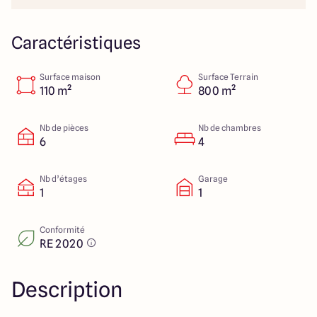
151 route de Grenoble
69800 Saint Priest
Caractéristiques
Surface maison
Surface Terrain
5
4.9
110 m²
800 m²
Nb de pièces
Nb de chambres
6
4
Nb d’étages
Garage
1
1
Conformité
RE 2020
Description