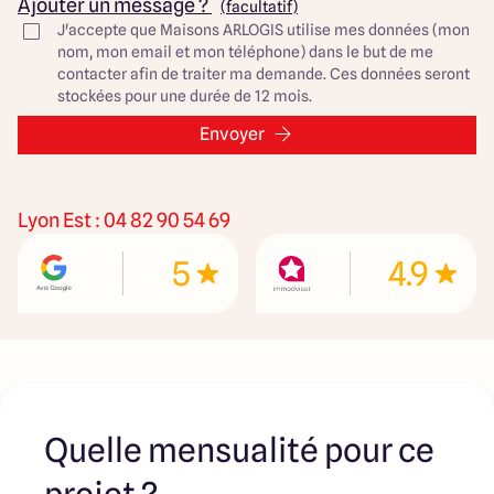
Ajouter un message ?
(facultatif)
constructibles sont sélectionnées auprès de nos
J'accepte que Maisons ARLOGIS utilise mes données (mon
partenaires fonciers selon disponibilités et autorisation
nom, mon email et mon téléphone) dans le but de me
de publicité en vue de construire une maison neuve avec
contacter afin de traiter ma demande. Ces données seront
un Contrat de Construction de Maison Individuelle dans le
stockées pour une durée de 12 mois.
cadre de la loi du 19/12/1990. Ces derniers sont soit des
professionnels dûment habilités à la transaction
Envoyer
immobilière, soit des particuliers. Les terrains
sélectionnés sont disponibles à la date de la première
parution de l’annonce. En aucun cas Maisons ARLOGIS ou
ses collaborateurs ne sont propriétaires des terrains, ne
Lyon Est : 04 82 90 54 69
jouent un rôle d’intermédiation ou de négociation sur la
transaction et ne participent à la vente. Prix indiqués par
5
4.9
nos partenaires fonciers.
Quelle mensualité pour ce