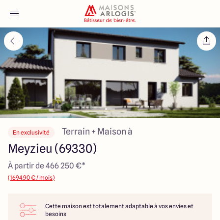
Accueil
Nos maisons
Nos annonces
Votre projet
Terrain + Maison à
En exclusivité
Meyzieu (69330)
Qui sommes-nous
À partir de 466 250 €*
(1694.90 € / mois)
Cette maison est totalement adaptable à vos envies et
Maisons ARLOGIS Lyon Est
besoins