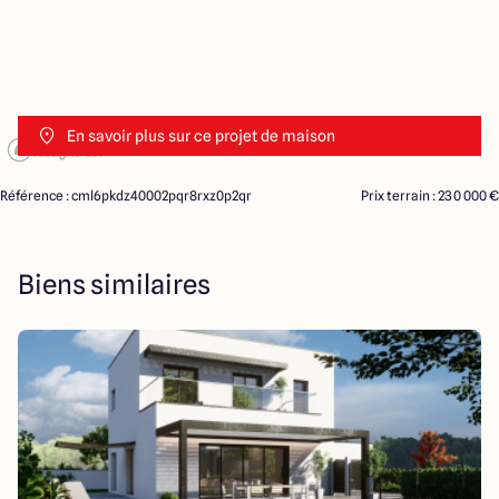
En savoir plus sur ce projet de maison
Référence : cml6pkdz40002pqr8rxz0p2qr
Prix terrain : 230 000 €
Biens similaires