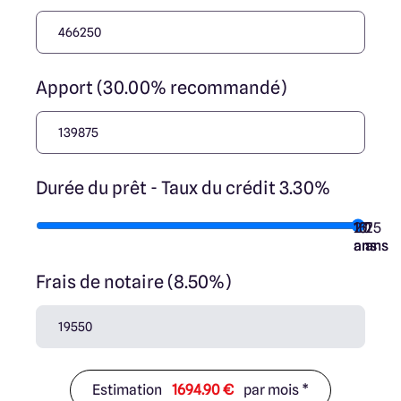
Apport (30.00% recommandé)
Durée du prêt - Taux du crédit 3.30%
10
15
20
7
25
ans
ans
ans
ans
ans
Frais de notaire (8.50%)
Estimation
1694.90 €
par mois *