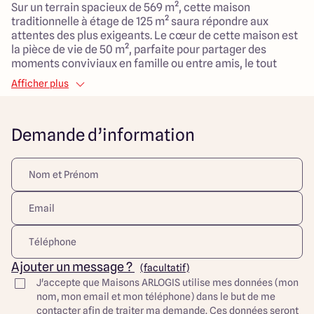
Sur un terrain spacieux de 569 m², cette maison
traditionnelle à étage de 125 m² saura répondre aux
attentes des plus exigeants. Le cœur de cette maison est
la pièce de vie de 50 m², parfaite pour partager des
moments conviviaux en famille ou entre amis, le tout
dans un agencement optimisé. Avec ses 4 chambres, ce
Afficher plus
logement est idéal pour accueillir une famille en quête de
sérénité et d'espace de vie tandis que le garage attenant
de 20 m² vous permettra un accès facile au quotidien
Demande d’information
avec un stationnement pratique.
Le quartier est parfaitement adapté aux jeunes enfants, à
proximité de crèches, d’écoles maternelles et primaires,
ainsi que de nombreux espaces verts et de loisirs. Les
commodités locales, incluant des commerces et un
accès facile aux transports en commun, font de ce lieu un
environnement de vie agréable et pratique.
Profitez d'une vie de famille sereine dans un cadre
Ajouter un message ?
(facultatif)
idyllique et bien desservi, tout en vous projetant dans
J'accepte que Maisons ARLOGIS utilise mes données (mon
cette future maison sur mesure !
nom, mon email et mon téléphone) dans le but de me
contacter afin de traiter ma demande. Ces données seront