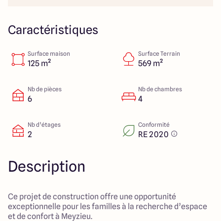
151 route de Grenoble
69800 Saint Priest
Caractéristiques
Surface maison
Surface Terrain
5
4.9
125 m²
569 m²
Nb de pièces
Nb de chambres
6
4
Nb d’étages
Conformité
2
RE 2020
Description
Ce projet de construction offre une opportunité
exceptionnelle pour les familles à la recherche d’espace
et de confort à Meyzieu.