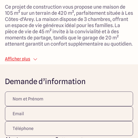
Ce projet de construction vous propose une maison de
105 m² sur un terrain de 420 m², parfaitement située à Les
Côtes-d'Arey. La maison dispose de 3 chambres, offrant
un espace de vie généreux idéal pour les familles. La
pièce de vie de 45 m² invite à la convivialité et à des
moments de partage, tandis que le garage de 20 m²
attenant garantit un confort supplémentaire au quotidien.
Le terrain, entièrement viabilisé et en subdivision,
Afficher plus
bénéficie d'un emplacement pratique en milieu urbain,
proche des transports en commun, du centre-ville, de
verdure, de services de santé, d'une école primaire et de
Demande d’information
commerces. Cette localisation offre un cadre de vie
serein et adapté aux enfants, favorisant la vie de famille.
Cette maison est le choix parfait pour les familles en
quête d’un cadre chaleureux et spacieux, où il fait bon
vivre au quotidien. Ne manquez pas cette opportunité de
réaliser votre rêve!
>