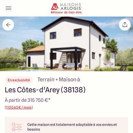
Accueil
Nos maisons
Nos annonces
Votre projet
Terrain + Maison à
En exclusivité
Les Côtes-d'Arey (38138)
Qui sommes-nous
À partir de 315 750 €*
(1130.62 € / mois)
Cette maison est totalement adaptable à vos envies et
Maisons ARLOGIS Lyon Est
besoins