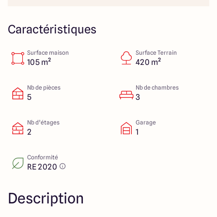
151 route de Grenoble
69800 Saint Priest
Caractéristiques
Surface maison
Surface Terrain
5
4.9
105 m²
420 m²
Nb de pièces
Nb de chambres
5
3
Nb d’étages
Garage
2
1
Conformité
RE 2020
Description