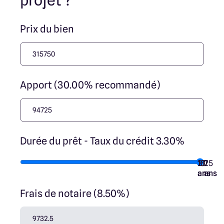
projet ?
Prix du bien
Apport (30.00% recommandé)
Durée du prêt - Taux du crédit 3.30%
10
15
20
7
25
ans
ans
ans
ans
ans
Frais de notaire (8.50%)