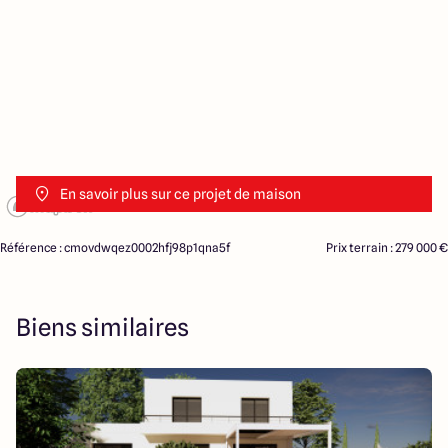
En savoir plus sur ce projet de maison
Référence : cmovdwqez0002hfj98p1qna5f
Prix terrain : 279 000 €
Biens similaires