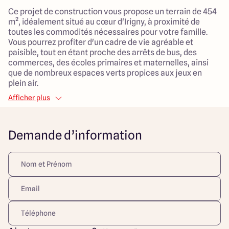
Ce projet de construction vous propose un terrain de 454
m², idéalement situé au cœur d'Irigny, à proximité de
toutes les commodités nécessaires pour votre famille.
Vous pourrez profiter d'un cadre de vie agréable et
paisible, tout en étant proche des arrêts de bus, des
commerces, des écoles primaires et maternelles, ainsi
que de nombreux espaces verts propices aux jeux en
plein air.
Afficher plus
La maison à construire est un modèle traditionnel de 95
m², soigneusement conçu pour offrir un espace de vie
généreux et bien agencé. Avec ses 3 chambres, elle
Demande d’information
s'adapte parfaitement aux besoins des familles. La pièce
de vie de 45 m² est idéal pour se détendre et passer de
bons moments ensemble. Vous bénéficierez également
d'un garage de 20 m² attenant, pratique pour protéger
votre véhicule ou pour un espace de rangement
supplémentaire.
N'attendez plus pour envisager cette opportunité unique
alliant le confort, l'espace et la convivialité dans un cadre
de vie agréable et proche des commodités sur la