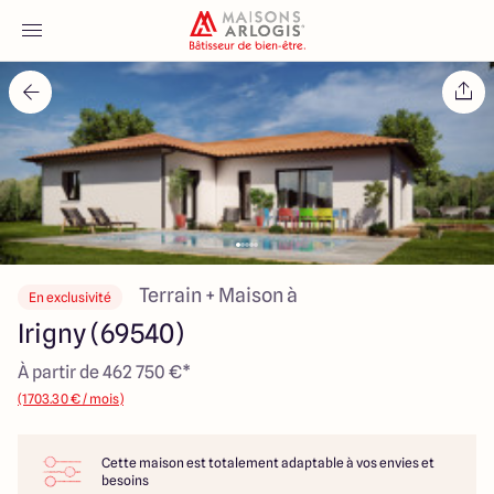
Accueil
Nos maisons
Nos annonces
Votre projet
Terrain + Maison à
En exclusivité
Irigny (69540)
Qui sommes-nous
À partir de 462 750 €*
(1703.30 € / mois)
Cette maison est totalement adaptable à vos envies et
Maisons ARLOGIS Lyon Est
besoins