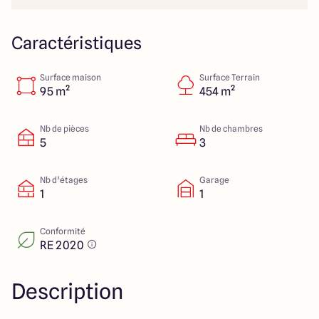
151 route de Grenoble
69800 Saint Priest
Caractéristiques
Surface maison
Surface Terrain
5
4.9
95 m²
454 m²
Nb de pièces
Nb de chambres
5
3
Nb d’étages
Garage
1
1
Conformité
RE 2020
Description