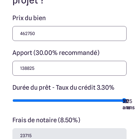
projet ?
jouent un rôle d’intermédiation ou de négociation sur la
transaction et ne participent à la vente. Prix indiqués par
nos partenaires fonciers.
Prix du bien
Apport (30.00% recommandé)
Durée du prêt - Taux du crédit 3.30%
10
15
20
7
25
ans
ans
ans
ans
ans
Frais de notaire (8.50%)