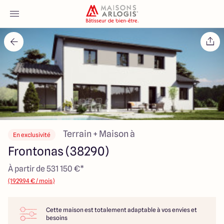
Accueil
Nos maisons
Nos annonces
Votre projet
Terrain + Maison à
En exclusivité
Frontonas (38290)
Qui sommes-nous
À partir de 531 150 €*
(1929.94 € / mois)
Cette maison est totalement adaptable à vos envies et
Maisons ARLOGIS Lyon Est
besoins