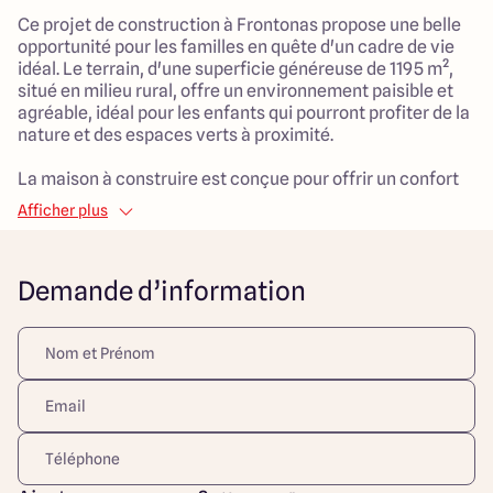
Ce projet de construction à Frontonas propose une belle
opportunité pour les familles en quête d'un cadre de vie
idéal. Le terrain, d'une superficie généreuse de 1195 m²,
situé en milieu rural, offre un environnement paisible et
agréable, idéal pour les enfants qui pourront profiter de la
nature et des espaces verts à proximité.
La maison à construire est conçue pour offrir un confort
quotidien. Avec une surface habitable de 145 m², elle se
Afficher plus
compose de 5 chambres permettant d'accueillir aisément
toute la famille. La pièce de vie de 60 m² promet quant à
elle de beaux moments de convivialité et le garage
Demande d’information
attenant de 20 m² offre une solution pratique pour le
stationnement et le rangement.
Ce projet de construction vous attend pour transformer
votre rêve en une réalité confortable et fonctionnelle au
cœur de Frontonas. N'hésitez pas à prendre contact avec
nous pour plus d'informations !
>