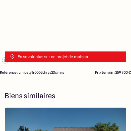
En savoir plus sur ce projet de maison
Référence : cmiosty1r0002chrys23xjmrs
Prix terrain : 259 900 €
Biens similaires