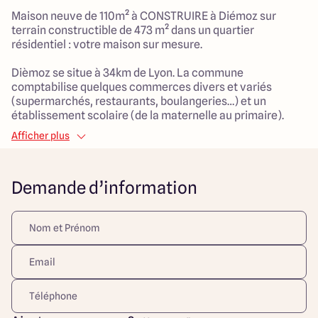
Maison neuve de 110m² à CONSTRUIRE à Diémoz sur
terrain constructible de 473 m² dans un quartier
résidentiel : votre maison sur mesure.
Dièmoz se situe à 34km de Lyon. La commune
comptabilise quelques commerces divers et variés
(supermarchés, restaurants, boulangeries…) et un
établissement scolaire (de la maternelle au primaire).
Afficher plus
Maison plain pied 3 chambres de 110 m² :
> Pièce de vie 45 m²
> 3 chambres dont 1 suite parentale avec dressing
Demande d’information
> 1 salle de bain
> 1 cellier
> Garage
Maisons Arlogis Lyon Est vous propose des maisons 100%
sur mesure.
Découvrez toutes nos offres et réalisations ARLOGIS sur
notre site Internet. Visuel d'illustration. Le modèle est
totalement adaptable à vos envies et besoins et