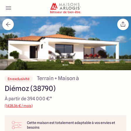
Accueil
Nos maisons
Nos annonces
Votre projet
Terrain + Maison à
En exclusivité
Diémoz (38790)
Qui sommes-nous
À partir de 394 000 €*
(1428.36 € / mois)
Cette maison est totalement adaptable à vos envies et
Maisons ARLOGIS Lyon Est
besoins