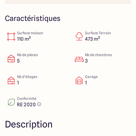
151 route de Grenoble
69800 Saint Priest
Caractéristiques
Surface maison
Surface Terrain
5
4.9
110 m²
473 m²
Nb de pièces
Nb de chambres
5
3
Nb d’étages
Garage
1
1
Conformité
RE 2020
Description