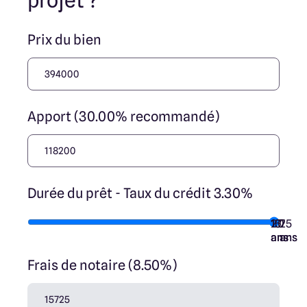
projet ?
Prix du bien
Apport (30.00% recommandé)
Durée du prêt - Taux du crédit 3.30%
10
15
20
7
25
ans
ans
ans
ans
ans
Frais de notaire (8.50%)