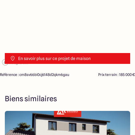
En savoir plus sur ce projet de maison
Référence : cm8sv66bi0cj6148d2qkm6gau
Prix terrain : 185 000 €
Biens similaires