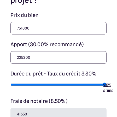
projet ?
Prix du bien
Apport (30.00% recommandé)
Durée du prêt - Taux du crédit 3.30%
10
15
20
7
25
ans
ans
ans
ans
ans
Frais de notaire (8.50%)