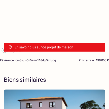
En savoir plus sur ce projet de maison
Référence : cm8suis0z0amx148dpj5ckuoq
Prix terrain : 490 000 €
Biens similaires