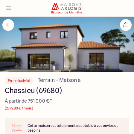
Accueil
Nos maisons
Nos annonces
Votre projet
Terrain + Maison à
En exclusivité
Chassieu (69680)
Qui sommes-nous
À partir de 751 000 €*
(2779.80 € / mois)
Cette maison est totalement adaptable à vos envies et
Maisons ARLOGIS Lyon Est
besoins