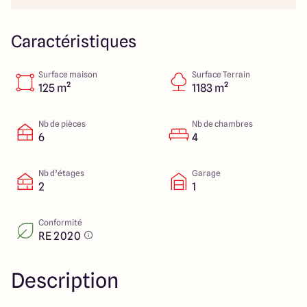
151 route de Grenoble
69800 Saint Priest
Caractéristiques
Surface maison
Surface Terrain
5
4.9
125 m²
1183 m²
Nb de pièces
Nb de chambres
6
4
Nb d’étages
Garage
2
1
Conformité
RE 2020
Description