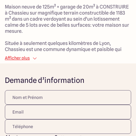
Maison neuve de 125m² + garage de 20m² à CONSTRUIRE
à Chassieu sur magnifique terrain constructible de 1183
m² dans un cadre verdoyant au sein d'un lotissement
calme de 5 lots avec de belles surfaces: votre maison sur
mesure.
Située à seulement quelques kilomètres de Lyon,
Chassieu est une commune dynamique et paisible qui
allie parfaitement confort urbain et tranquillité
Afficher plus
résidentielle.
Nichée entre nature et commodités, cette charmante
ville est le lieu idéal pour réaliser votre projet immobilier
Demande d’information
et profiter d'une qualité de vie exceptionnelle.
Maison à étage 4 chambres de 125 m² :
> Pièce de vie de 50 m²
> 4 chambres dont une suite parentale
> 1 salle de bain principale
> 1 cellier
> Garage de 20 m²
Maisons Arlogis Lyon Est vous propose des maisons 100%