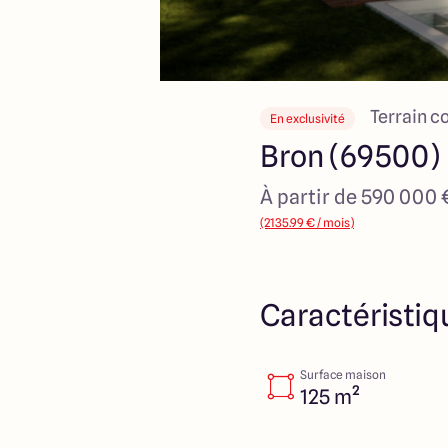
Terrain c
En exclusivité
Bron (69500)
À partir de 590 000 
(2135.99 € / mois)
Caractéristiq
Surface maison
125 m²