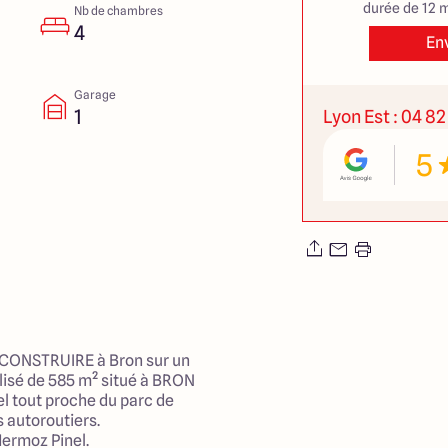
durée de 12 m
Nb de chambres
4
En
Garage
1
Lyon Est : 04 82
5
 CONSTRUIRE à Bron sur un
ilisé de 585 m² situé à BRON
el tout proche du parc de
s autoroutiers.
ermoz Pinel.