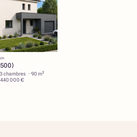
ain
9500)
 3 chambres · 90 m²
e 440 000 €