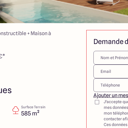
onstructible + Maison à
Demande d
€*
ues
Ajouter un me
J'accepte qu
Surface Terrain
mes données
585 m²
mon téléphon
contacter af
Ces données 