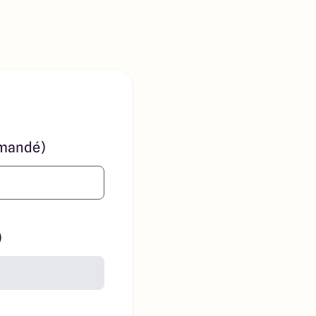
mandé)
)