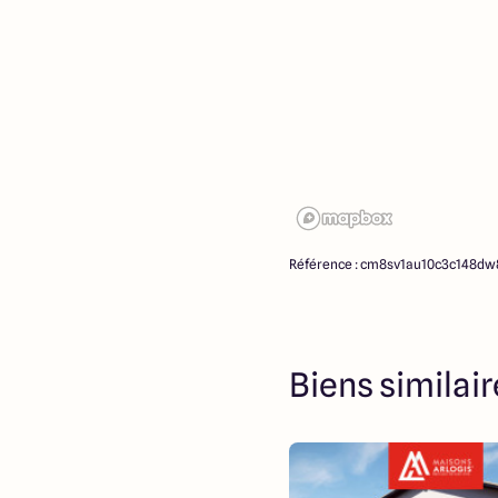
Référence : cm8sv1au10c3c148dw
Biens similai