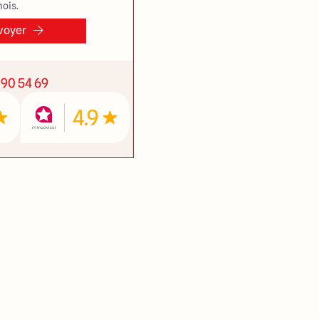
ois.
voyer
 90 54 69
4.9