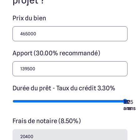
projet ?
transaction et ne participent à la vente. Prix indiqués par
nos partenaires fonciers.
Prix du bien
Apport (30.00% recommandé)
Durée du prêt - Taux du crédit 3.30%
10
15
20
7
25
ans
ans
ans
ans
ans
Frais de notaire (8.50%)