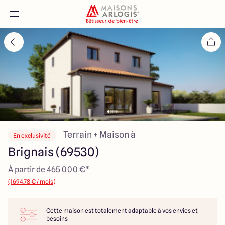
Accueil
Nos maisons
Nos annonces
Votre projet
Terrain + Maison à
En exclusivité
Brignais (69530)
Qui sommes-nous
À partir de 465 000 €*
(1694.78 € / mois)
Cette maison est totalement adaptable à vos envies et
Maisons ARLOGIS Lyon Est
besoins