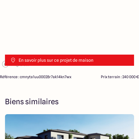
En savoir plus sur ce projet de maison
Référence : cmnyta1uu00028r7ak14kn7wx
Prix terrain : 240 000 €
Biens similaires