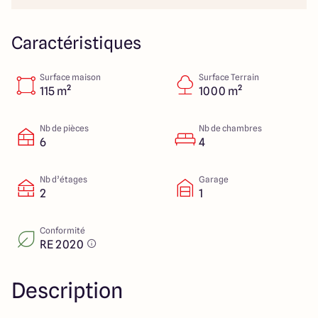
151 route de Grenoble
69800 Saint Priest
Caractéristiques
Surface maison
Surface Terrain
5
4.9
115 m²
1000 m²
Nb de pièces
Nb de chambres
6
4
Nb d’étages
Garage
2
1
Conformité
RE 2020
Description