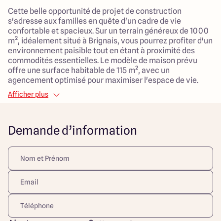
Cette belle opportunité de projet de construction
s'adresse aux familles en quête d'un cadre de vie
confortable et spacieux. Sur un terrain généreux de 1000
m², idéalement situé à Brignais, vous pourrez profiter d'un
environnement paisible tout en étant à proximité des
commodités essentielles. Le modèle de maison prévu
offre une surface habitable de 115 m², avec un
agencement optimisé pour maximiser l'espace de vie.
Afficher plus
Avec ses 4 chambres, ce foyer est idéal pour accueillir
toute la famille. La pièce de vie de 45 m² est parfait pour
des moments de partage et de convivialité. Pour plus de
Demande d’information
commodité, un garage de 20 m² attenant est également
prévu.
La situation est idéale, avec une bonne accessibilité aux
transports en commun, aux écoles et aux commerces, le
tout dans un quartier paisible. Les espaces extérieurs
offrent un cadre parfait pour les jeux des enfants et des
moments de détente en famille. Ce projet de construction
représente une belle occasion de s'établir dans un lieu où
confort rime avec espace et tranquillité.