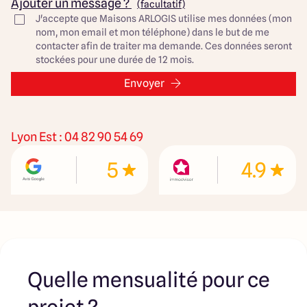
Ajouter un message ?
(facultatif)
J'accepte que Maisons ARLOGIS utilise mes données (mon
Découvrez toutes nos offres et réalisations ARLOGIS sur
nom, mon email et mon téléphone) dans le but de me
notre site Internet. Visuel d'illustration. Le modèle est
contacter afin de traiter ma demande. Ces données seront
totalement adaptable à vos envies et besoins et
stockées pour une durée de 12 mois.
personnalisable grâce à de nombreuses options de
finition. Nous consulter pour plus d’informations. Le prix
Envoyer
affiché comprend le coût du terrain et de la construction
hors frais de notaire et taxes. Les annonces de terrains
constructibles sont sélectionnées auprès de nos
partenaires fonciers selon disponibilités et autorisation
Lyon Est : 04 82 90 54 69
de publicité en vue de construire une maison neuve avec
un Contrat de Construction de Maison Individuelle dans le
5
4.9
cadre de la loi du 19/12/1990. Ces derniers sont soit des
professionnels dûment habilités à la transaction
immobilière, soit des particuliers. Les terrains
sélectionnés sont disponibles à la date de la première
parution de l’annonce. En aucun cas Maisons ARLOGIS ou
ses collaborateurs ne sont propriétaires des terrains, ne
jouent un rôle d’intermédiation ou de négociation sur la
transaction et ne participent à la vente. Prix indiqués par
Quelle mensualité pour ce
nos partenaires fonciers.