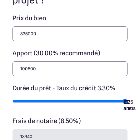
projet ?
Prix du bien
Apport (30.00% recommandé)
Durée du prêt - Taux du crédit 3.30%
10
15
20
7
25
ans
ans
ans
ans
ans
Frais de notaire (8.50%)