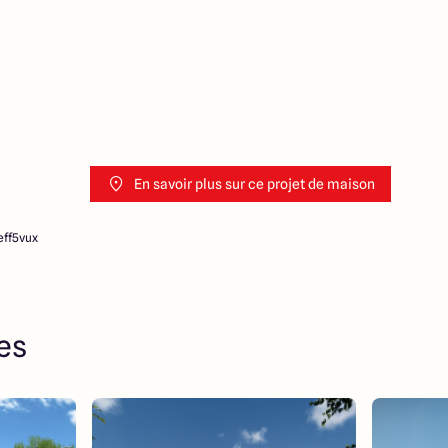
En savoir plus sur ce projet de maison
eff5vux
res