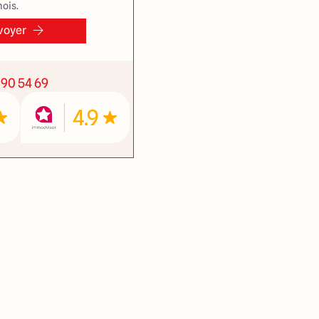
ois.
voyer
 90 54 69
4.9