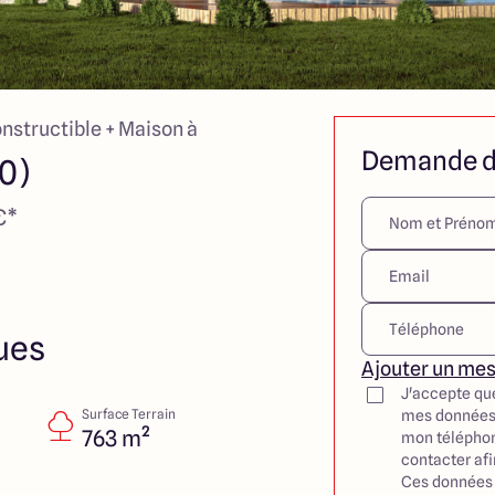
onstructible + Maison à
Demande d
0)
€*
ues
Ajouter un me
J'accepte qu
Surface Terrain
mes données
763 m²
mon téléphon
contacter af
Ces données 