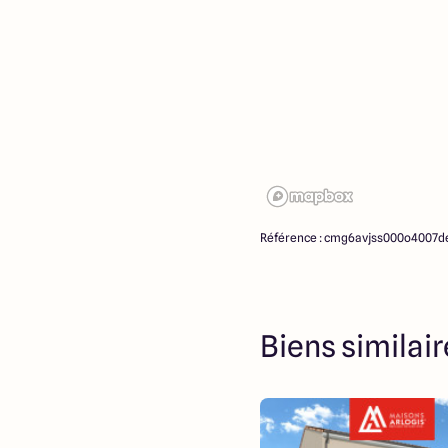
Référence : cmg6avjss000o4007d
Biens similai