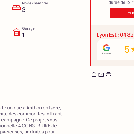
durée de 12 m
Nb de chambres
3
En
Garage
1
Lyon Est : 04 82
5
té unique à Anthon en Isère,
mité des commodités, offrant
en campagne. Ce projet vous
tionnelle A CONSTRUIRE de
pacieuses, parfaites pour