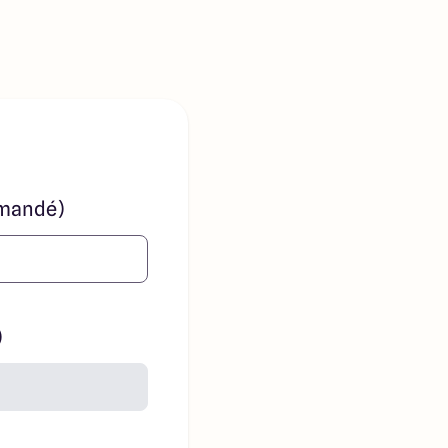
mandé)
)