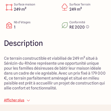
151 route de Grenoble
Surface maison
Surface Terrain
69800 Saint Priest
249 m²
249 m²
Nb d’étages
Conformité
1
RE 2020
5
4.9
Description
Ce terrain constructible et viabilisé de 249 m² situé à
Sérézin-du-Rhône représente une opportunité unique
pour les familles désireuses de bâtir leur maison idéale
dans un cadre de vie agréable. Avec un prix fixé à 179 000
€, ce terrain parfaitement aménagé et situé en milieu
paisible est prêt à accueillir un projet de construction qui
allie confort et fonctionnalité.
Bénéficiant d'une localisation de choix, il se trouve à
Afficher plus
proximité d'un réseau de commodités essentielles,
notamment d'arrêts de transport en commun, de crèches,