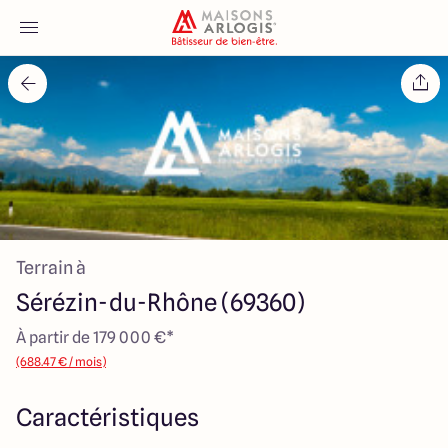
Accueil
Nos maisons
Nos annonces
Terrain à
Votre projet
Sérézin-du-Rhône (69360)
Qui sommes-nous
À partir de 179 000 €*
(688.47 € / mois)
Caractéristiques
Maisons ARLOGIS Lyon Est