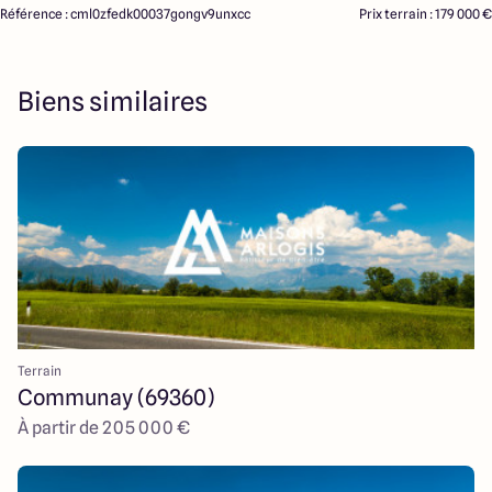
Référence : cml0zfedk00037gongv9unxcc
Prix terrain : 179 000 €
Biens similaires
Terrain
Communay (69360)
À partir de 205 000 €