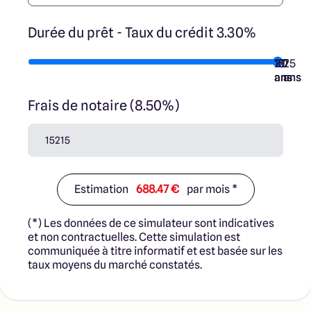
Durée du prêt - Taux du crédit 3.30%
10
15
20
7
25
ans
ans
ans
ans
ans
Frais de notaire (8.50%)
Estimation
688.47 €
par mois *
(*) Les données de ce simulateur sont indicatives
et non contractuelles. Cette simulation est
communiquée à titre informatif et est basée sur les
taux moyens du marché constatés.