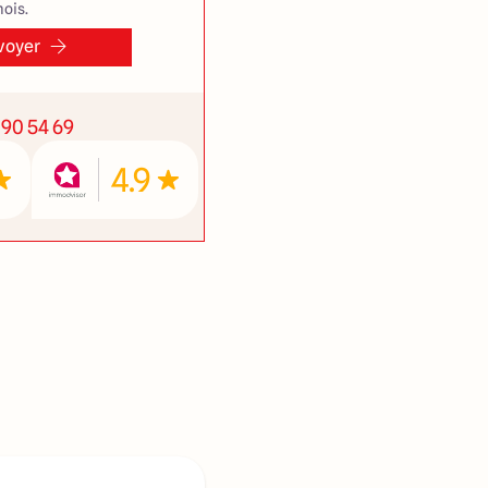
ois.
voyer
 90 54 69
4.9