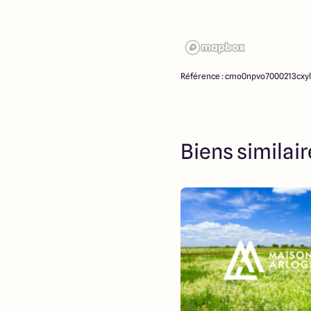
Référence : cmo0npvo7000213cxy
Biens similai