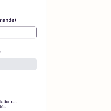
mandé)
)
lation est
tés.