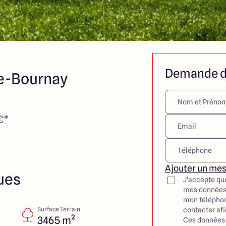
Demande d
e-Bournay
€*
Ajouter un me
ues
J'accepte qu
mes données
mon téléphon
Surface Terrain
contacter af
3465 m²
Ces données 