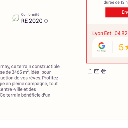
durée de 12 m
En
Conformité
RE 2020
Lyon Est : 04 82
5
nay, ce terrain constructible
se de 3465 m², idéal pour
ruction de vos rêves. Profitez
ié en pleine campagne, tout
centre-ville et des
Ce terrain bénéficie d'un
ts en commun, aux écoles et
sant de cet endroit un cadre de
s.
e et verdoyant offre des