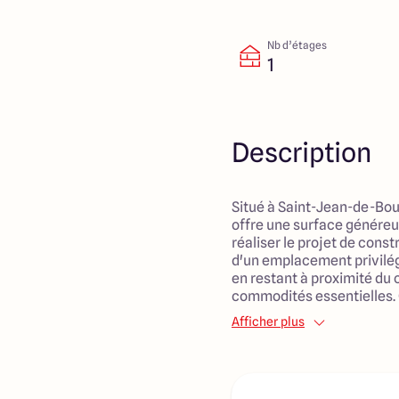
Nb d’étages
1
Description
Situé à Saint-Jean-de-Bour
offre une surface généreu
réaliser le projet de const
d'un emplacement privilég
en restant à proximité du 
commodités essentielles. 
accès facile aux transpor
Afficher plus
aux services de santé, fai
vie parfait pour les famille
L'environnement tranquill