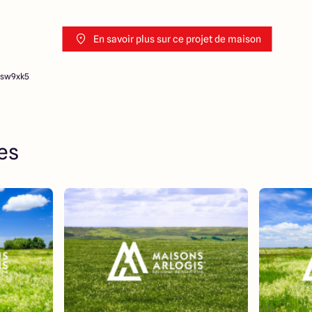
En savoir plus sur ce projet de maison
lsw9xk5
res