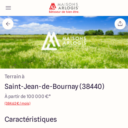
Accueil
Nos maisons
Nos annonces
Terrain à
Votre projet
Saint-Jean-de-Bournay (38440)
Qui sommes-nous
À partir de 100 000 €*
(384.62 € / mois)
Caractéristiques
Maisons ARLOGIS Lyon Est