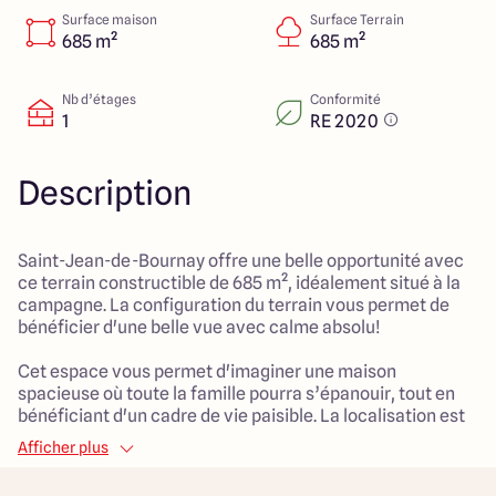
151 route de Grenoble
Surface maison
Surface Terrain
69800 Saint Priest
685 m²
685 m²
Nb d’étages
Conformité
1
RE 2020
5
4.9
Description
Saint-Jean-de-Bournay offre une belle opportunité avec
ce terrain constructible de 685 m², idéalement situé à la
campagne. La configuration du terrain vous permet de
bénéficier d'une belle vue avec calme absolu!
Cet espace vous permet d'imaginer une maison
spacieuse où toute la famille pourra s’épanouir, tout en
bénéficiant d'un cadre de vie paisible. La localisation est
parfaite pour les familles, avec un accès facile aux
Afficher plus
commodités telles que des arrêts de bus, des écoles
primaires et des espaces verts, vous offrant un quotidien