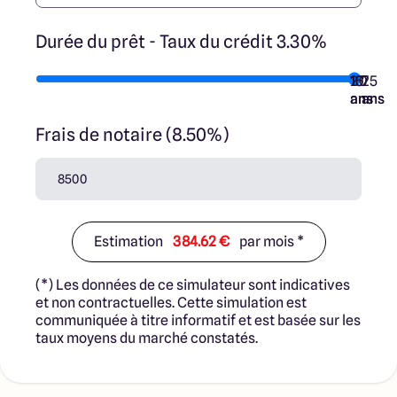
Durée du prêt - Taux du crédit 3.30%
10
15
20
7
25
ans
ans
ans
ans
ans
Frais de notaire (8.50%)
Estimation
384.62 €
par mois *
(*) Les données de ce simulateur sont indicatives
et non contractuelles. Cette simulation est
communiquée à titre informatif et est basée sur les
taux moyens du marché constatés.