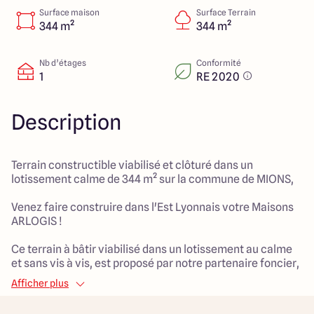
151 route de Grenoble
Surface maison
Surface Terrain
69800 Saint Priest
344 m²
344 m²
Nb d’étages
Conformité
1
RE 2020
5
4.9
Description
Terrain constructible viabilisé et clôturé dans un
lotissement calme de 344 m² sur la commune de MIONS,
Venez faire construire dans l'Est Lyonnais votre Maisons
ARLOGIS !
Ce terrain à bâtir viabilisé dans un lotissement au calme
et sans vis à vis, est proposé par notre partenaire foncier,
sous réserve de disponibilité, au prix de 220 000 €.
Afficher plus
Découvrez toutes nos offres et réalisations ARLOGIS sur