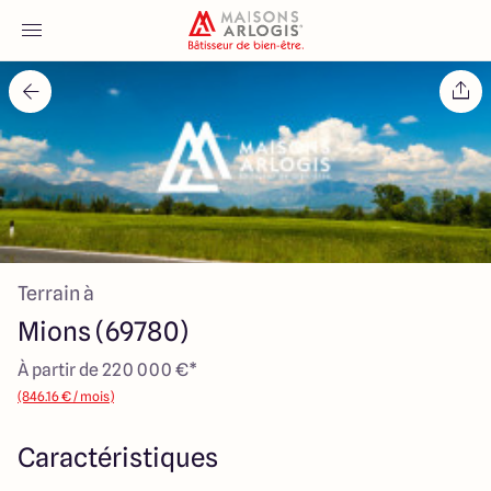
Accueil
Nos maisons
Nos annonces
Terrain à
Votre projet
Mions (69780)
Qui sommes-nous
À partir de 220 000 €*
(846.16 € / mois)
Caractéristiques
Maisons ARLOGIS Lyon Est