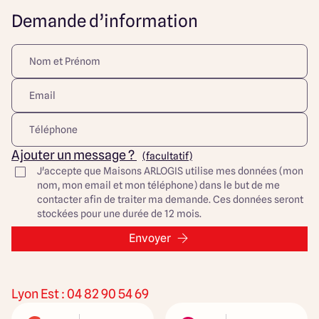
notre site Internet. Visuel d'illustration. Les annonces de
Demande d’information
terrains constructibles sont sélectionnées auprès de nos
partenaires fonciers selon disponibilités et autorisation
de publicité en vue de construire une maison neuve avec
un Contrat de Construction de Maison Individuelle dans le
cadre de la loi du 19/12/1990. Ces derniers sont soit des
professionnels dûment habilités à la transaction
immobilière, soit des particuliers. Les terrains
sélectionnés sont disponibles à la date de la première
parution de l’annonce. En aucun cas Maisons ARLOGIS ou
ses collaborateurs ne sont propriétaires des terrains, ne
Ajouter un message ?
(facultatif)
jouent un rôle d’intermédiation ou de négociation sur la
J'accepte que Maisons ARLOGIS utilise mes données (mon
transaction et ne participent à la vente. Prix indiqués par
nom, mon email et mon téléphone) dans le but de me
nos partenaires fonciers
contacter afin de traiter ma demande. Ces données seront
stockées pour une durée de 12 mois.
Envoyer
Lyon Est : 04 82 90 54 69