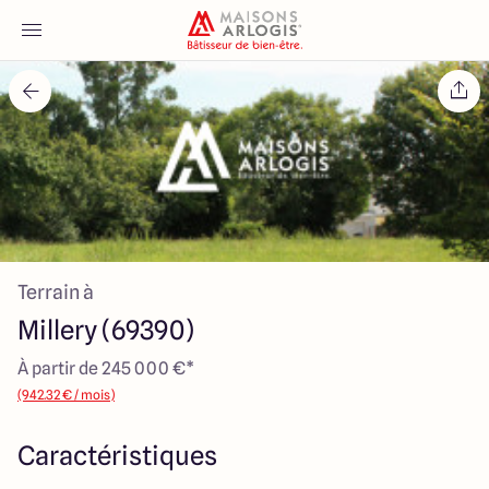
Accueil
Nos maisons
Nos annonces
Terrain à
Votre projet
Millery (69390)
Qui sommes-nous
À partir de 245 000 €*
(942.32 € / mois)
Caractéristiques
Maisons ARLOGIS Lyon Est