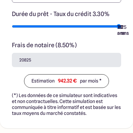
Durée du prêt - Taux du crédit 3.30%
10
15
20
7
25
ans
ans
ans
ans
ans
Frais de notaire (8.50%)
Estimation
942.32 €
par mois *
(*) Les données de ce simulateur sont indicatives
et non contractuelles. Cette simulation est
communiquée à titre informatif et est basée sur les
taux moyens du marché constatés.