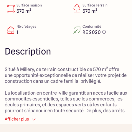
151 route de Grenoble
Surface maison
Surface Terrain
69800 Saint Priest
570 m²
570 m²
Nb d’étages
Conformité
1
RE 2020
5
4.9
Description
Situé à Millery, ce terrain constructible de 570 m² offre
une opportunité exceptionnelle de réaliser votre projet de
construction dans un cadre familial privilégié.
La localisation en centre-ville garantit un accès facile aux
commodités essentielles, telles que les commerces, les
écoles primaires, et des espaces verts où les enfants
pourront s'épanouir en toute sécurité. De plus, des arrêts
de bus à proximité facilitent les déplacements quotidiens,
Afficher plus
rendant ce terrain parfait pour les familles établies à la
recherche de confort et d'espace.