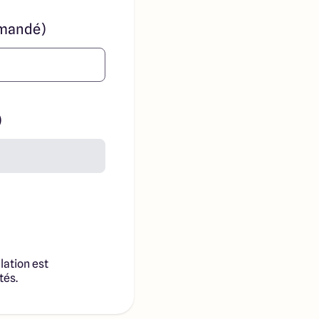
mandé)
)
lation est
tés.