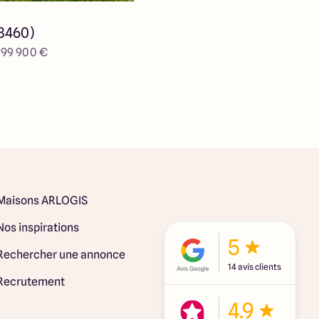
38460)
e 99 900 €
Maisons ARLOGIS
Nos inspirations
5
Rechercher une annonce
14 avis clients
Recrutement
4.9