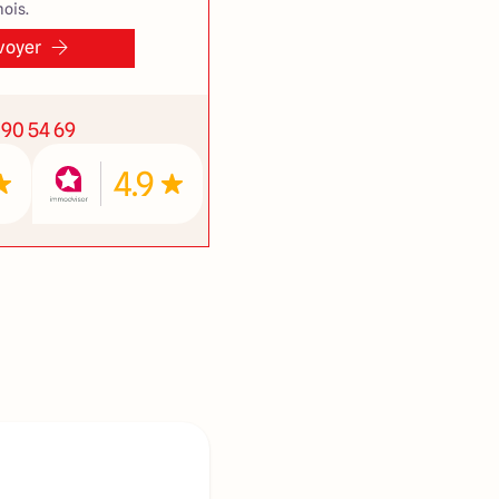
ois.
voyer
 90 54 69
4.9