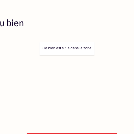
es collaborateurs ne sont
 ne jouent un rôle
ociation sur la transaction et
u bien
Prix indiqués par nos
Ce bien est situé dans la zone