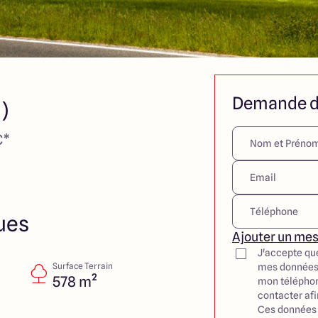
Demande d
)
€*
ues
Ajouter un me
J'accepte qu
Surface Terrain
mes données
578 m²
mon téléphon
contacter af
Ces données 