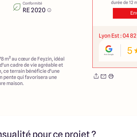
durée de 12 m
Conformité
RE 2020
En
Lyon Est : 04 82
5
78 m² au cœur de Feyzin, idéal
 d'un cadre de vie agréable et
le, ce terrain bénéficie d'une
 pente qui favorisera une
ure maison.
nes sont à portée de main
roximité, des écoles
insi que des espaces verts
ent s'épanouir en toute
t les services de santé ne
ques minutes, tout comme
sualité pour ce projet ?
e ainsi que la gare pour vos