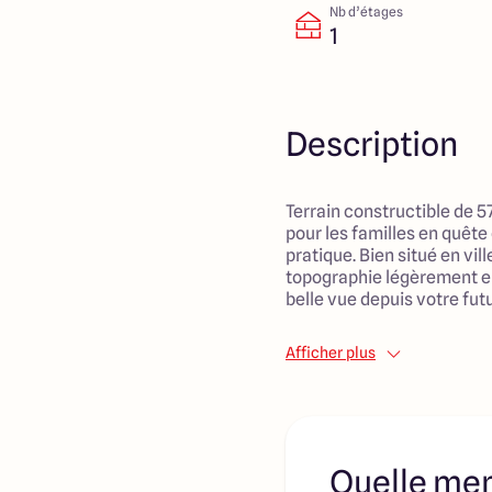
Nb d’étages
1
Description
Terrain constructible de 5
pour les familles en quête
pratique. Bien situé en vil
topographie légèrement en
belle vue depuis votre fut
Les commodités quotidien
Afficher plus
avec des arrêts de bus à p
primaires, des crèches, a
pour que les enfants puiss
sécurité. Les commerces e
sont également qu'à quel
Quelle men
l'accès rapide à l'autorout