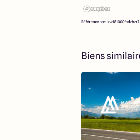
Référence : cmlkvci81000fndzbzr
Biens similai