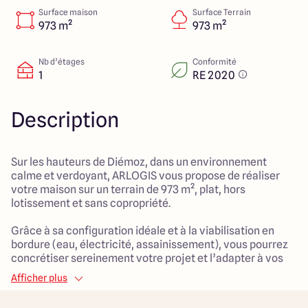
151 route de Grenoble
Surface maison
Surface Terrain
69800 Saint Priest
973 m²
973 m²
Nb d’étages
Conformité
1
RE 2020
5
4.9
Description
Sur les hauteurs de Diémoz, dans un environnement
calme et verdoyant, ARLOGIS vous propose de réaliser
votre maison sur un terrain de 973 m², plat, hors
lotissement et sans copropriété.
Grâce à sa configuration idéale et à la viabilisation en
bordure (eau, électricité, assainissement), vous pourrez
concrétiser sereinement votre projet et l’adapter à vos
envies. Nous concevons avec vous une maison
Afficher plus
entièrement personnalisée, qui correspond à vos besoins
et à votre mode de vie.