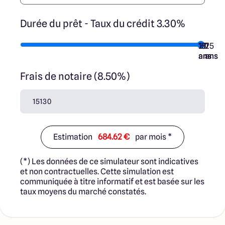
Durée du prêt - Taux du crédit 3.30%
10
15
20
7
25
ans
ans
ans
ans
ans
Frais de notaire (8.50%)
Estimation
684.62 €
par mois *
(*) Les données de ce simulateur sont indicatives
et non contractuelles. Cette simulation est
communiquée à titre informatif et est basée sur les
taux moyens du marché constatés.