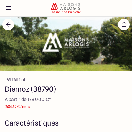
Accueil
Nos maisons
Nos annonces
Terrain à
Votre projet
Diémoz (38790)
Qui sommes-nous
À partir de 178 000 €*
(684.62 € / mois)
Caractéristiques
Maisons ARLOGIS Lyon Est