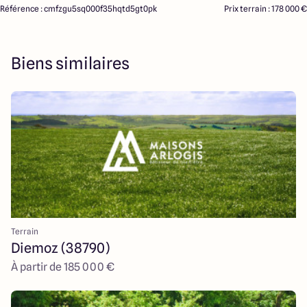
Référence : cmfzgu5sq000f35hqtd5gt0pk
Prix terrain : 178 000 €
Biens similaires
Terrain
Diemoz (38790)
À partir de 185 000 €