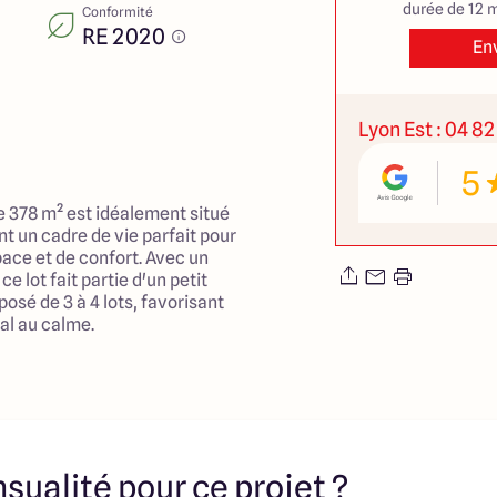
durée de 12 m
Conformité
RE 2020
En
Lyon Est : 04 82
5
e 378 m² est idéalement situé
t un cadre de vie parfait pour
pace et de confort. Avec un
ce lot fait partie d'un petit
sé de 3 à 4 lots, favorisant
al au calme.
, avec une proximité aux
ue les écoles primaires et
si que des espaces verts
mille. Les arrêts de transports
ces de proximité sont
sualité pour ce projet ?
ssibles, assurant ainsi une