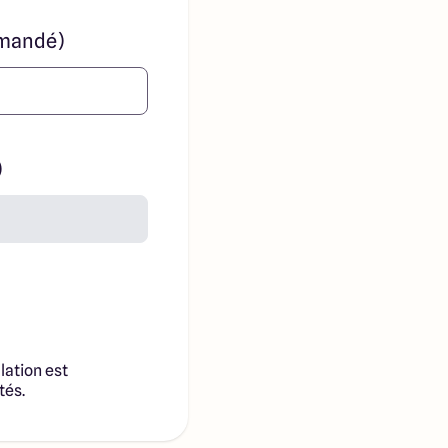
mandé)
)
lation est
tés.