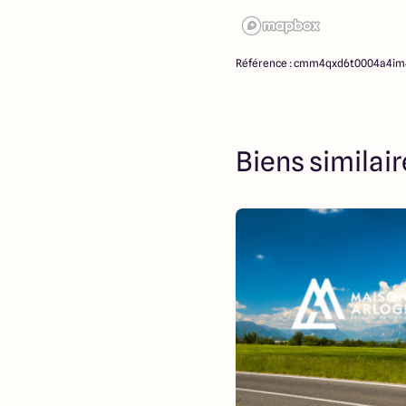
Référence : cmm4qxd6t0004a4im
Biens similai