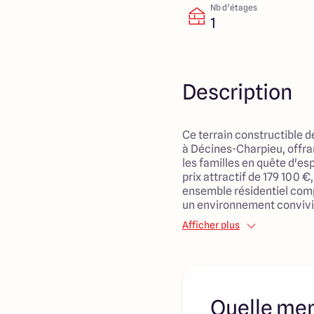
Nb d’étages
1
Description
Ce terrain constructible d
à Décines-Charpieu, offran
les familles en quête d'es
prix attractif de 179 100 €, 
ensemble résidentiel compo
un environnement convivi
Afficher plus
La localisation est idéale
services essentiels tels q
secondaires, crèches, ain
propices aux sorties en fa
en commun et les commer
Quelle men
également facilement acce