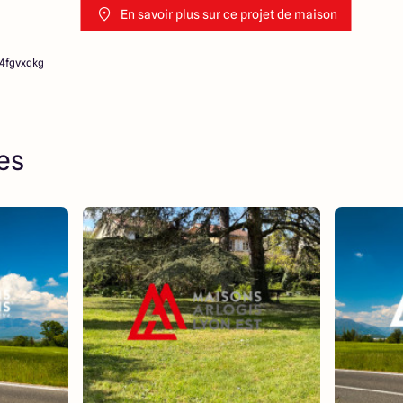
En savoir plus sur ce projet de maison
4fgvxqkg
res