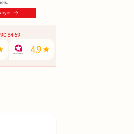
ois.
voyer
 90 54 69
4.9