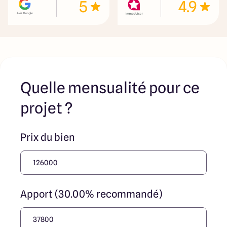
5
4.9
immobilière, soit des particuliers. Les terrains
sélectionnés sont disponibles à la date de la première
parution de l’annonce. En aucun cas Maisons ARLOGIS ou
ses collaborateurs ne sont propriétaires des terrains, ne
jouent un rôle d’intermédiation ou de négociation sur la
transaction et ne participent à la vente. Prix indiqués par
nos partenaires fonciers
Quelle mensualité pour ce
projet ?
Prix du bien
Apport (30.00% recommandé)