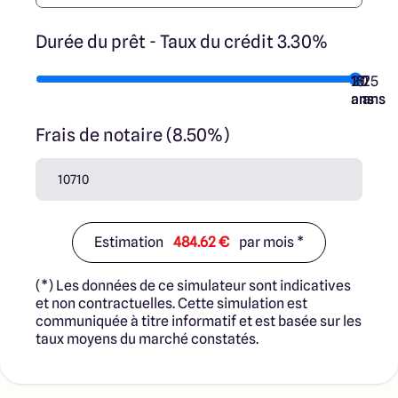
Durée du prêt - Taux du crédit 3.30%
10
15
20
7
25
ans
ans
ans
ans
ans
Frais de notaire (8.50%)
Estimation
484.62 €
par mois *
(*) Les données de ce simulateur sont indicatives
et non contractuelles. Cette simulation est
communiquée à titre informatif et est basée sur les
taux moyens du marché constatés.