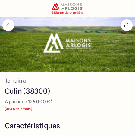
Accueil
Nos maisons
Nos annonces
Terrain à
Votre projet
Culin (38300)
Qui sommes-nous
À partir de 126 000 €*
(484.62 € / mois)
Caractéristiques
Maisons ARLOGIS Lyon Est