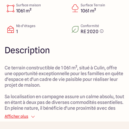
151 route de Grenoble
Surface maison
Surface Terrain
69800 Saint Priest
1061 m²
1061 m²
Nb d’étages
Conformité
1
RE 2020
5
4.9
Description
Ce terrain constructible de 1 061 m², situé à Culin, offre
une opportunité exceptionnelle pour les familles en quête
d'espace et d'un cadre de vie paisible pour réaliser leur
projet de maison.
Sa localisation en campagne assure un calme absolu, tout
en étant à deux pas de diverses commodités essentielles.
En pleine nature, il bénéficie d'une proximité avec des
espaces verts idéaux pour les activités familiales et les
Afficher plus
balades. Le terrain est parfaitement adapté à une
construction qui saura répondre aux besoins d'une vie