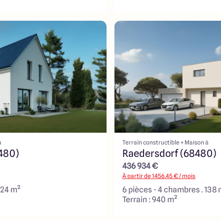
à
Terrain constructible + Maison à
480)
Raedersdorf (68480)
436 934 €
À partir de
1456.45
€ / mois
124 m²
6 pièces - 4 chambres . 138 
Terrain : 940 m²