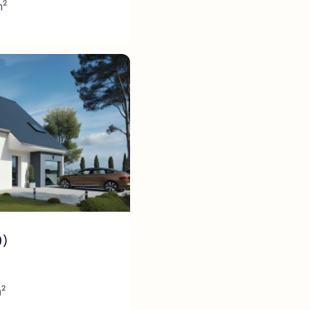
m²
)
m²