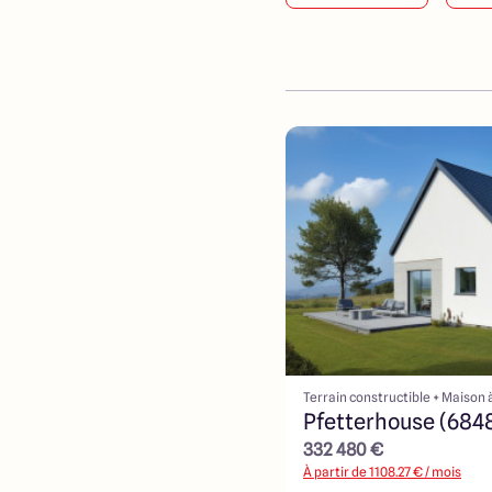
Terrain constructible + Maison 
Pfetterhouse (684
332 480 €
À partir de
1108.27
€ / mois