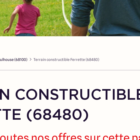
Mulhouse (68100)
Terrain constructible Ferrette (68480)
N CONSTRUCTIBL
TE (68480)
outes nos offres sur cette 