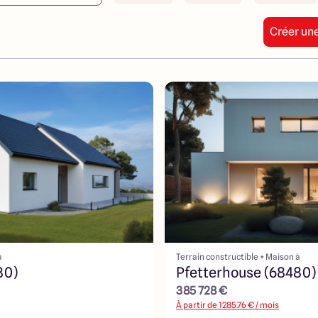
Créer une
à
Terrain constructible + Maison à
80)
Pfetterhouse (68480)
385 728 €
À partir de
1285.76
€ / mois