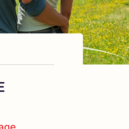
E
page