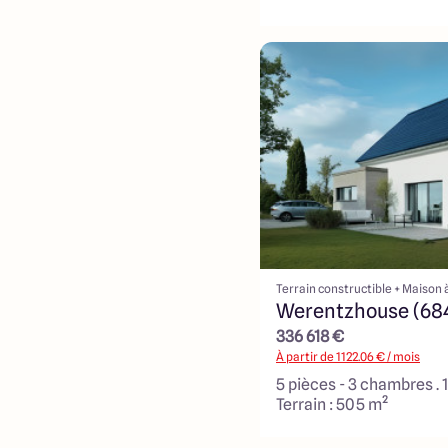
Terrain constructible + Maison 
Werentzhouse (68
336 618 €
À partir de
1122.06
€ / mois
5 pièces - 3 chambres . 
Terrain : 505 m²