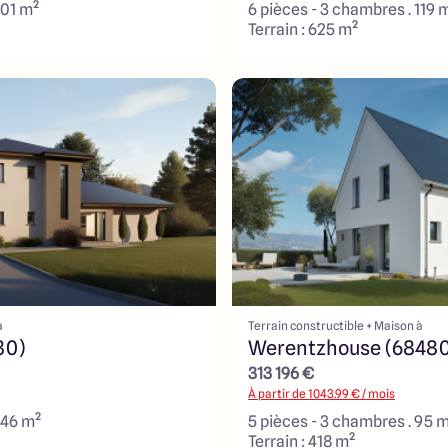
101 m²
6 pièces - 3 chambres . 119 
Terrain : 625 m²
à
Terrain constructible + Maison à
80)
Werentzhouse (68480
313 196 €
À partir de
1043.99
€ / mois
146 m²
5 pièces - 3 chambres . 95 
Terrain : 418 m²