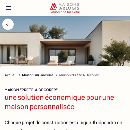
Accueil
Nos maisons
Nos annonces
Accueil
Maison sur-mesure
Maison "Prête A Décorer"
Votre projet
MAISON "PRÊTE A DÉCORER"
Qui sommes-nous
une solution économique pour une
maison personnalisée
Chaque projet de construction est unique. Il dépendra de
Maisons ARLOGIS Villefranche sur Saône