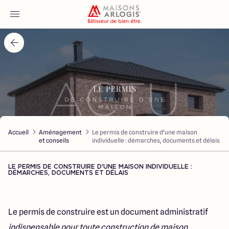
Accueil
Nos maisons
Nos annonces
Accueil
Aménagement
Le permis de construire d'une maison
Votre projet
et conseils
individuelle : démarches, documents et délais
Qui sommes-nous
LE PERMIS DE CONSTRUIRE D'UNE MAISON INDIVIDUELLE :
DÉMARCHES, DOCUMENTS ET DÉLAIS
Le permis de construire est un document administratif
Une marque du réseau :
indispensable pour toute construction de maison